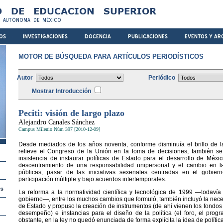
MOTOR DE BÚSQUEDA PARA ARTÍCULOS PERIODÍSTICOS
Autor
Periódico
Mostrar Introducción
Peciti: visión de largo plazo
Alejandro Canales Sánchez
Campus Milenio Núm 397 [2010-12-09]
Desde mediados de los años noventa, conforme disminuía el brillo de la
relieve el Congreso de la Unión en la toma de decisiones, también 
insistencia de instaurar políticas de Estado para el desarrollo de Méx
descentramiento de una responsabilidad unipersonal y el cambio en la
públicas; pasar de las iniciativas sexenales centradas en el gobiern
participación múltiple y bajo acuerdos intertemporales.
La reforma a la normatividad científica y tecnológica de 1999 —todavía
gobierno—, entre los muchos cambios que formuló, también incluyó la neces
de Estado y propuso la creación de instrumentos (de ahí vienen los fondos
desempeño) e instancias para el diseño de la política (el foro, el prog
obstante, en la ley no quedó enunciada de forma explícita la idea de política