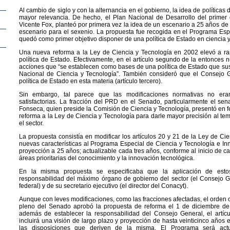
Al cambio de siglo y con la alternancia en el gobierno, la idea de políticas
mayor relevancia. De hecho, el Plan Nacional de Desarrollo del primer 
Vicente Fox, planteó por primera vez la idea de un escenario a 25 años de 
escenario para el sexenio. La propuesta fue recogida en el Programa Esp
quedó como primer objetivo disponer de una política de Estado en ciencia y
Una nueva reforma a la Ley de Ciencia y Tecnología en 2002 elevó a ra
política de Estado. Efectivamente, en el artículo segundo de la entonces 
acciones que “se establecen como bases de una política de Estado que sust
Nacional de Ciencia y Tecnología”. También consideró que el Consejo Ge
política de Estado en esta materia (artículo tercero).
Sin embargo, tal parece que las modificaciones normativas no eran
satisfactorias. La fracción del PRD en el Senado, particularmente el sen
Fonseca, quien preside la Comisión de Ciencia y Tecnología, presentó en f
reforma a la Ley de Ciencia y Tecnología para darle mayor precisión al tem
el sector.
La propuesta consistía en modificar los artículos 20 y 21 de la Ley de Ci
nuevas características al Programa Especial de Ciencia y Tecnología e Inn
proyección a 25 años; actualizable cada tres años, conforme al inicio de cad
áreas prioritarias del conocimiento y la innovación tecnológica.
En la misma propuesta se especificaba que la aplicación de esto
responsabilidad del máximo órgano de gobierno del sector (el Consejo G
federal) y de su secretario ejecutivo (el director del Conacyt).
Aunque con leves modificaciones, como las fracciones afectadas, el orden o
pleno del Senado aprobó la propuesta de reforma el 1 de diciembre de 2
además de establecer la responsabilidad del Consejo General, el artíc
incluirá una visión de largo plazo y proyección de hasta veinticinco años 
las disposiciones que deriven de la misma. El Programa será act