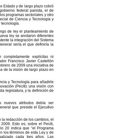
 de Estado y de largo plazo cobró
gobierno federal panista, el de
los programas sectoriales y otro
ecial de Ciencia y Tecnología y
 tecnología.
ngo de ley el planteamiento de
nueva ley se anotaron diferentes
ente la integración del Sistema
neral sería el que definiría la
 completamente explícitas ni
ador Francisco Javier Castellón
ebrero de 2009 una iniciativa de
a de la visión de largo plazo en
encia y Tecnología para añadirle
ovación (Peciti): una visión con
a legislatura, y la definición de
s nuevos atributos debía ser
eneral que preside el Ejecutivo
 la redacción de los cambios, el
009. Esto es, sobre el Peciti,
ulo 20 indica que “el Programa
en los términos de esta Ley y de
ualizado cada tres años. Las