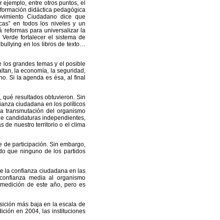
 ejemplo, entre otros puntos, el
r formación didáctica pedagógica
ovimiento Ciudadano dice que
cas” en todos los niveles y un
 reformas para universalizar la
o Verde fortalecer el sistema de
 bullying en los libros de texto…
 los grandes temas y el posible
faltan, la economía, la seguridad,
o. Si la agenda es ésa, al final
, qué resultados obtuvieron. Sin
ianza ciudadana en los políticos
 la transmutación del organismo
 de candidaturas independientes,
 de nuestro territorio o el clima
e de participación. Sin embargo,
do que ninguno de los partidos
e la confianza ciudadana en las
e confianza media al organismo
 medición de este año, pero es
osición más baja en la escala de
ción en 2004, las instituciones