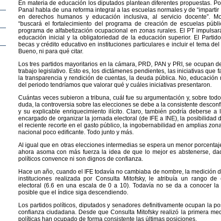
En materia de educación los diputados plantean diferentes propuestas. Por
Panal habla de una reforma integral a las escuelas normales y de “imparti
en derechos humanos y educación inclusiva, al servicio docente”. M
“buscará el fortalecimiento del programa de creación de escuelas públi
programa de alfabetización ocupacional en zonas rurales. El PT impulsará
educación inicial y la obligatoriedad de la educación superior. El Partid
becas y crédito educativo en instituciones particulares e incluir el tema del
Bueno, ni para qué citar.
Los tres partidos mayoritarios en la cámara, PRD, PAN y PRI, se ocupan de
trabajo legislativo. Esto es, los dictámenes pendientes, las iniciativas que 
la transparencia y rendición de cuentas, la deuda pública. No, educación n
del periodo tendríamos que valorar qué y cuáles iniciativas presentaron.
Cuántas veces subieron a tribuna, cuál fue su argumentación y, sobre todo
duda, la controversia sobre las elecciones se debe a la consistente desconf
y su explicable enriquecimiento ilícito. Claro, también podría deberse a
encargado de organizar la jornada electoral (de IFE a INE), la posibilidad
el reciente recorte en el gasto público, la ingobernabilidad en amplias zonas
nacional poco edificante. Todo junto y más.
Al igual que en otras elecciones intermedias se espera un menor porcentaj
ahora asoma con más fuerza la idea de que lo mejor es abstenerse, da
políticos convence ni son dignos de confianza.
Hace un año, cuando el IFE todavía no cambiaba de nombre, la medición d
instituciones realizada por Consulta Mitofsky, le atribuía un rango d
electoral (6.6 en una escala de 0 a 10). Todavía no se da a conocer la
posible que el índice siga descendiendo.
Los partidos políticos, diputados y senadores definitivamente ocupan la p
confianza ciudadana. Desde que Consulta Mitofsky realizó la primera medi
políticas han ocupado de forma consistente las últimas posiciones.