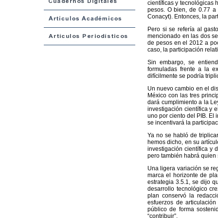
científicas y tecnológicas
pesos. O bien, de 0.77 a 
Conacyt). Entonces, la part
Pero si se refería al gast
mencionado en las dos sem
de pesos en el 2012 a poc
caso, la participación rela
Sin embargo, se entien
formuladas frente a la ex
difícilmente se podría tripli
Un nuevo cambio en el disc
México con las tres princi
dará cumplimiento a la Ley
investigación científica y 
uno por ciento del PIB. E
se incentivará la participa
Ya no se habló de triplica
hemos dicho, en su artícul
investigación científica y
pero también habrá quien s
Una ligera variación se re
marca el horizonte de pla
estrategia 3.5.1, se dijo q
desarrollo tecnológico cr
plan conservó la redacc
esfuerzos de articulación
público de forma sostenid
“contribuir”.