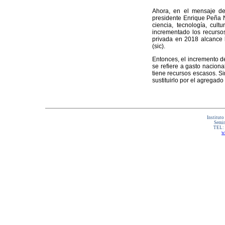
Ahora, en el mensaje de
presidente Enrique Peña N
ciencia, tecnología, cu
incrementado los recursos
privada en 2018 alcance l
(sic).
Entonces, el incremento de
se refiere a gasto nacional
tiene recursos escasos. Si
sustituirlo por el agregado
Instituto
Semin
TEL:
w