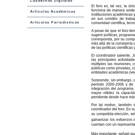
El foro es, tal vez, la ún
funciona de manera sosteni
instituciones académicas y
en sus comités de traba
comunidad científica, tecn
A pesar de que el foro tie
sugerir políticas, program
corresponda, por su comp
más allá de la consejería q
de las políticas científica
El coordinador saliente, 
las principales actividad
múltiples las reuniones, 
públicas como privadas, co
entidades académicas (ver
Sorprende, sin embargo, qu
periodo 2000-2006 y de 
integración del programa 
mayor nitidez la capaci
pendiente desde hace más
Por tal motivo, también 
coordinador del foro. En s
su competida elección, señ
galvanizar los esfuerzos 
cuentan con un representa
Más importante, señaló qu