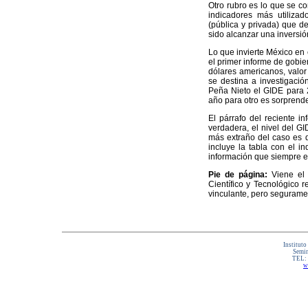
Otro rubro es lo que se c
indicadores más utilizad
(pública y privada) que d
sido alcanzar una inversió
Lo que invierte México en 
el primer informe de gobie
dólares americanos, valor
se destina a investigación
Peña Nieto el GIDE para 2
año para otro es sorprend
El párrafo del reciente in
verdadera, el nivel del GI
más extraño del caso es q
incluye la tabla con el i
información que siempre e
Pie de página:
Viene el 
Científico y Tecnológico 
vinculante, pero seguramen
Instituto
Semin
TEL:
w