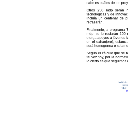
sabe es cuáles de los proy
Otros 250 mdp serán re
tecnológicas y de innovaci
incluía un centenar de p
retrasarán.
Finalmente, al programa “
mdp, se le restarán 100
otorga apoyos a jóvenes ta
en el extranjero), estanc
será homogénea o solamen
Según el cálculo que se re
tal vez hoy, por la norma
lo cierto es que seguimos
Instituto
Semin
TEL:
w