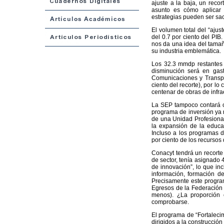
ajuste a la baja, un reco
asunto es cómo aplicar 
estrategias pueden ser sacr
El volumen total del “ajus
del 0.7 por ciento del PI
nos da una idea del tamaño
su industria emblemática.
Los 32.3 mmdp restantes 
disminución será en gast
Comunicaciones y Transpo
ciento del recorte), por lo
centenar de obras de infrae
La SEP tampoco contará co
programa de inversión ya n
de una Unidad Profesional
la expansión de la educa
Incluso a los programas d
por ciento de los recursos
Conacyt tendrá un recort
de sector, tenía asignado 
de innovación”, lo que in
información, formación de
Precisamente este progra
Egresos de la Federación 
menos). ¿La proporción 
comprobarse.
El programa de “Fortalecimi
dirigidos a la construcción