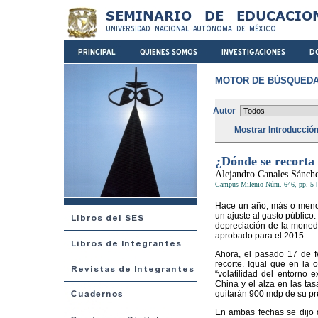
MOTOR DE BÚSQUEDA
Autor
Mostrar Introducció
¿Dónde se recorta 
Alejandro Canales Sánch
Campus Milenio Núm. 646, pp. 5 [
Hace un año, más o menos
un ajuste al gasto público.
depreciación de la moneda
aprobado para el 2015.
Ahora, el pasado 17 de fe
recorte. Igual que en la o
“volatilidad del entorno 
China y el alza en las tas
quitarán 900 mdp de su pr
En ambas fechas se dijo q