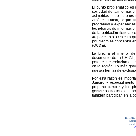
El punto problemático es q
sociedad de la información 
asimetrías entre quienes 
América Latina, según un
programas y experiencias 
tecnologías de informació
de la población tiene acc
40 por ciento. Otra cifra q
por ciento se concentra e
(OCDE).
La brecha al interior d
documento de la CEPAL, s
porque la correlación ent
en la región. Lo más grav
nuevas formas de exclusió
Por esta razón es importa
Janeiro y especialmente 
propone cumplir y los p
gobiernos nacionales, tam
también participan en la c
Instituto
Semin
TEL:
w