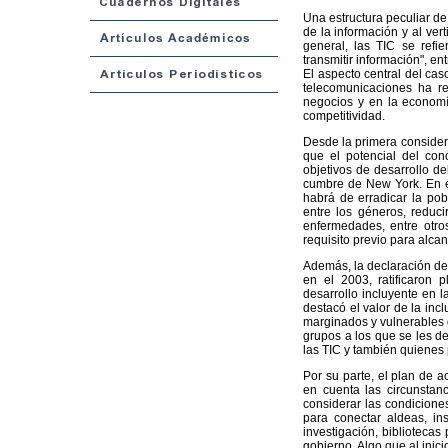
Una estructura peculiar de
de la información y al ver
general, las TIC se refi
transmitir información", en
El aspecto central del cas
telecomunicaciones ha r
negocios y en la economí
competitividad.
Desde la primera consider
que el potencial del con
objetivos de desarrollo de
cumbre de New York. En 
habrá de erradicar la pob
entre los géneros, reducir
enfermedades, entre otro
requisito previo para alcan
Además, la declaración de 
en el 2003, ratificaron 
desarrollo incluyente en l
destacó el valor de la inc
marginados y vulnerables 
grupos a los que se les d
las TIC y también quienes 
Por su parte, el plan de a
en cuenta las circunstan
considerar las condiciones
para conectar aldeas, ins
investigación, bibliotecas 
gobierno. Algo que al inic