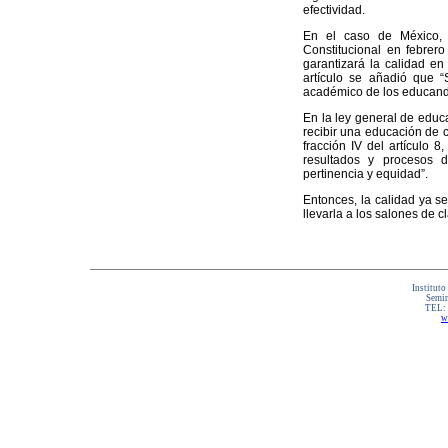
efectividad.
En el caso de México, e
Constitucional en febrero
garantizará la calidad en 
artículo se añadió que 
académico de los educand
En la ley general de educa
recibir una educación de ca
fracción IV del artículo 8
resultados y procesos d
pertinencia y equidad”.
Entonces, la calidad ya s
llevarla a los salones de c
Instituto
Semin
TEL:
w