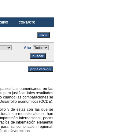
Año
 países latinoamericanos en las
para justificar tales resultados
odo cuando las comparaciones se
l Desarrollo Económicos (OCDE).
ollo y de éstas con las que se
cionales o redes locales se han
omparación internacional, pocas
vacíos de información elemental
s para su compilación regional,
más desfavorecidas.