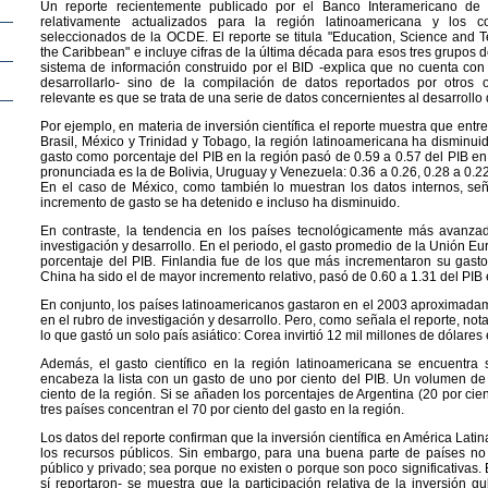
Un reporte recientemente publicado por el Banco Interamericano de D
relativamente actualizados para la región latinoamericana y los 
seleccionados de la OCDE. El reporte se titula "Education, Science and 
the Caribbean" e incluye cifras de la última década para esos tres grupos d
sistema de información construido por el BID -explica que no cuenta con 
desarrollarlo- sino de la compilación de datos reportados por otros 
relevante es que se trata de una serie de datos concernientes al desarrollo
Por ejemplo, en materia de inversión científica el reporte muestra que ent
Brasil, México y Trinidad y Tobago, la región latinoamericana ha disminuid
gasto como porcentaje del PIB en la región pasó de 0.59 a 0.57 del PIB en
pronunciada es la de Bolivia, Uruguay y Venezuela: 0.36 a 0.26, 0.28 a 0.22
En el caso de México, como también lo muestran los datos internos, señ
incremento de gasto se ha detenido e incluso ha disminuido.
En contraste, la tendencia en los países tecnológicamente más avanza
investigación y desarrollo. En el periodo, el gasto promedio de la Unión 
porcentaje del PIB. Finlandia fue de los que más incrementaron su gasto
China ha sido el de mayor incremento relativo, pasó de 0.60 a 1.31 del PIB
En conjunto, los países latinoamericanos gastaron en el 2003 aproximadam
en el rubro de investigación y desarrollo. Pero, como señala el reporte, no
lo que gastó un solo país asiático: Corea invirtió 12 mil millones de dólare
Además, el gasto científico en la región latinoamericana se encuentra
encabeza la lista con un gasto de uno por ciento del PIB. Un volumen de
ciento de la región. Si se añaden los porcentajes de Argentina (20 por cien
tres países concentran el 70 por ciento del gasto en la región.
Los datos del reporte confirman que la inversión científica en América Lat
los recursos públicos. Sin embargo, para una buena parte de países no 
público y privado; sea porque no existen o porque son poco significativas. 
sí reportaron- se muestra que la participación relativa de la inversión g