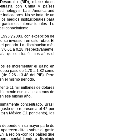
esarrollo (BID), ofrece datos
contrasta con China y países
Technology in Latin America and
e indicadores. No se trata de un
los medios institucionales para
organismos internacionales. Lo
 del conocimiento.
re 1995 y 2003, con excepción de
o su inversión en este rubro. El
 el periodo. La disminución más
 y 0.61 a 0.28, respectivamente.
ala que en los últimos años el
dos es incrementar el gasto en
Europea pasó de 1.70 a 1.82 como
 (de 2.26 a 3.48 del PIB). Pero
 en el mismo periodo.
ente 11 mil millones de dólares
tablemente ese total es menos de
s en ese mismo año.
 sumamente concentrado. Brasil
 gasto que representa el 42 por
to) y México (11 por ciento), los
ina depende en su mayor parte de
aparecen cifras sobre el gasto
En la región -con los países que
ubernamental tiende a disminuir