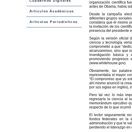
organización científica 
antes de Obama, había si
Desde la campaña electo
diferentes grupos sociales 
considera que él mismo pr
la invitación de los científ
presencia del presidente 
Según la versión oficial
ciencia y tecnología vení
comprometió a que “dedica
alcanzaremos, sino que so
investigación básica y 
promoviendo progresos e
(www.whitehouse.gov).
Obviamente, las palabr
representaba el mayor comp
“El compromiso que yo est
ahí mismo anunció la crea
por sus siglas en inglés), 
Pero tal vez lo más impo
regresaría la ciencia al 
memorándum ejecutivo que 
respecto de lo que ocurrió
El lector seguramente rec
fondos federales en la i
administración y que le va
perdiendo el liderazgo en e