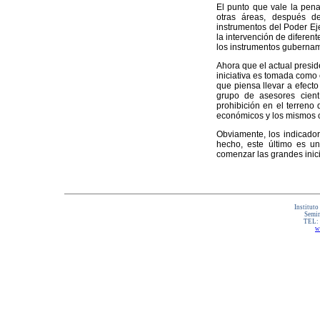
El punto que vale la pena
otras áreas, después d
instrumentos del Poder Ej
la intervención de diferen
los instrumentos gubernam
Ahora que el actual presi
iniciativa es tomada como 
que piensa llevar a efecto
grupo de asesores cient
prohibición en el terreno
económicos y los mismos c
Obviamente, los indicador
hecho, este último es u
comenzar las grandes inici
Instituto
Semin
TEL:
w