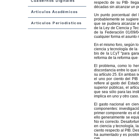
respecto de su PIB- llega
décadas sin alcanzar un p
Un punto porcentual del 
probablemente se sugiere 
que se pudiera alcanzar es
de la Ley de Ciencia y Tec
de la Federación 01/09/0
cualquier forma el asunto 
En el mismo foro, según lo
ciencia y tecnología de la
bis de la LCyT "para garan
reforma de la reforma que
El problema, como lo he
discordancia entre lo que 
su artículo 25. En ambas s
el uno por ciento del PIB
refiere al gasto del Estad
superior públicas, el artí
que sea sólo para las ins
implica en uno y otro caso.
El gasto nacional en cienc
componentes: investigación
primer componente es el d
ello generalmente se equip
No es correcto. Desafortu
en ciencia y tecnología, 
ciento respecto al PIB. De
ha aumentado y es posible