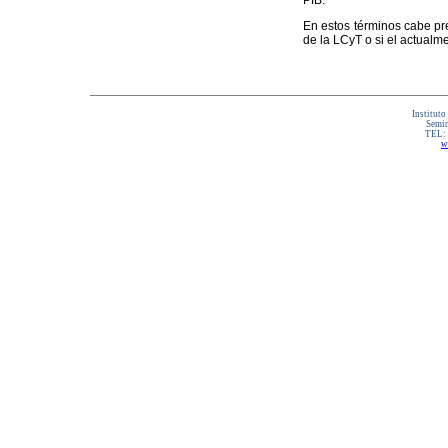
PIB.
En estos términos cabe pre
de la LCyT o si el actual
Instituto
Semin
TEL:
w