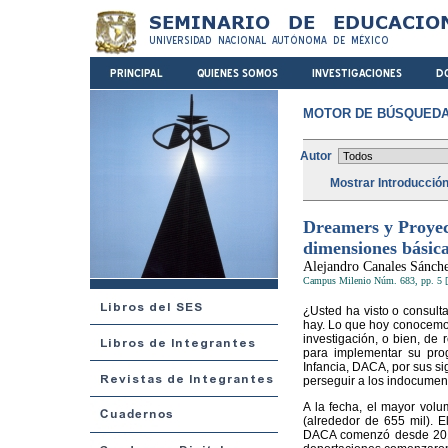
MOTOR DE BÚSQUEDA
Autor
Mostrar Introducció
Dreamers y Proyec
dimensiones básic
Alejandro Canales Sánch
Campus Milenio Núm. 683, pp. 5 [
¿Usted ha visto o consult
hay. Lo que hoy conocemos
investigación, o bien, de
para implementar su pro
Infancia, DACA, por sus si
perseguir a los indocumen
A la fecha, el mayor vol
(alrededor de 655 mil). 
DACA comenzó desde 2012