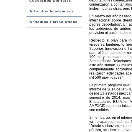
deportaciones comenzaron 
comenzaron a contar algu
tristes muchas otras, per
En marzo del año pasado, 
internacional sobre dre
padres deportados”. Un ac
los gobiernos de ambos 
previsión ni pasó mucho má
Respecto al plan para i
viceversa también, lo hem
Superior, Innovación e I
para el final de este sexe
100 mil y los estaduniden
Secretaría de Relaciones 
este año suman 77 mil los
completamente sorprende
realizaron actividades aca
mil 500 movilidades”.
La primera pregunta que un
informe de 2014 de la SRE 
desde 13 estados mexicanos
semestre de 2014, más d
Embajada de E.U.A. en Mé
AMEXCID para que iniciaran
son creíbles.
Sin embargo, en el informe
ya no aparecen cuántos f
“Desde su lanzamiento, en
público, académico, privad