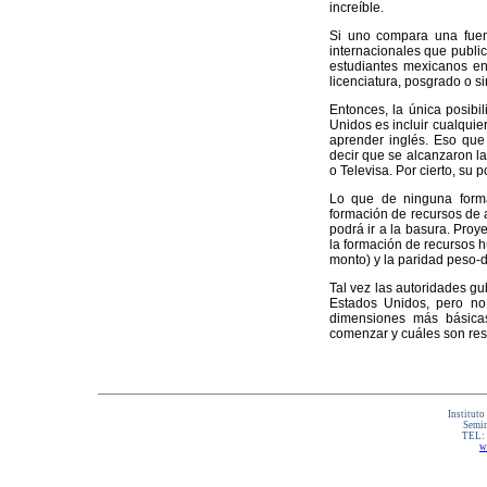
increíble.
Si uno compara una fuent
internacionales que publica
estudiantes mexicanos en
licenciatura, posgrado o si
Entonces, la única posib
Unidos es incluir cualquier
aprender inglés. Eso que
decir que se alcanzaron la
o Televisa. Por cierto, su p
Lo que de ninguna form
formación de recursos de 
podrá ir a la basura. Pro
la formación de recursos 
monto) y la paridad peso-d
Tal vez las autoridades g
Estados Unidos, pero no
dimensiones más básica
comenzar y cuáles son res
Instituto
Semin
TEL:
w