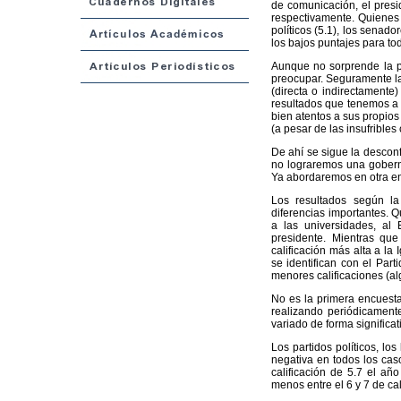
de comunicación, el presid
respectivamente. Quienes r
políticos (5.1), los senador
los bajos puntajes para to
Aunque no sorprende la per
preocupar. Seguramente l
(directa o indirectamente)
resultados que tenemos a l
bien atentos a sus propios
(a pesar de las insufribl
De ahí se sigue la desconf
no lograremos una goberna
Ya abordaremos en otra en
Los resultados según la
diferencias importantes. Q
a las universidades, al E
presidente. Mientras que
calificación más alta a la
se identifican con el Par
menores calificaciones (al
No es la primera encuesta
realizando periódicament
variado de forma significat
Los partidos políticos, lo
negativa en todos los cas
calificación de 5.7 el añ
menos entre el 6 y 7 de cal