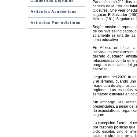
Panamá sumó 211 días con 
cabeza de la lista del to
Closures: One year of edu
seguían: El Salvador (205);
México (181). Seguían en l
Según mostró el reporte 
de los niveles indicados, 
solamente es una de las
tema educativo.
En México, en efecto, a
actividades escolares en t
decreto quedaron enlist
relacionadas con la emerg
programas sociales del gob
esencial.
Llegó abril del 2020, la p
y al término, cuando uno 
reapertura de algunas act
regiones. Las escuelas, 
semáforo estuviera en col
Sin embargo, las seman
presenciales, a pesar de 
de especialistas, organiz
seguro.
La excepción fueron el c
por razones políticas que 
ciclo escolar, vino el int
accidentado e improvisado.