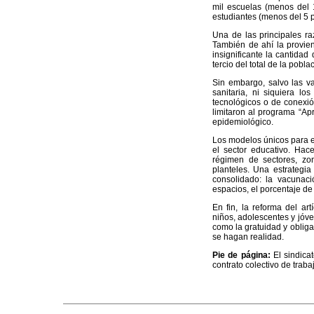
mil escuelas (menos del 1
estudiantes (menos del 5 po
Una de las principales ra
También de ahí la provien
insignificante la cantida
tercio del total de la pobla
Sin embargo, salvo las va
sanitaria, ni siquiera l
tecnológicos o de conexión
limitaron al programa “Ap
epidemiológico.
Los modelos únicos para el
el sector educativo. Hace
régimen de sectores, zon
planteles. Una estrategi
consolidado: la vacunaci
espacios, el porcentaje de 
En fin, la reforma del art
niños, adolescentes y jóve
como la gratuidad y obliga
se hagan realidad.
Pie de página:
El sindica
contrato colectivo de trab