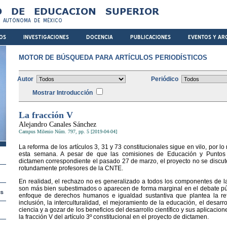
MOTOR DE BÚSQUEDA PARA ARTÍCULOS PERIODÍSTICOS
Autor
Periódico
Mostrar Introducción
La fracción V
Alejandro Canales Sánchez
Campus Milenio Núm. 797, pp. 5 [2019-04-04]
La reforma de los artículos 3, 31 y 73 constitucionales sigue en vilo, por l
esta semana. A pesar de que las comisiones de Educación y Puntos C
dictamen correspondiente el pasado 27 de marzo, el proyecto no se discu
rotundamente profesores de la CNTE.
En realidad, el rechazo no es generalizado a todos los componentes de l
son más bien subestimados o aparecen de forma marginal en el debate públ
enfoque de derechos humanos e igualdad sustantiva que plantea la ref
inclusión, la interculturalidad, el mejoramiento de la educación, el desarr
ciencia y a gozar de los beneficios del desarrollo científico y sus aplicacio
la fracción V del artículo 3º constitucional en el proyecto de dictamen.