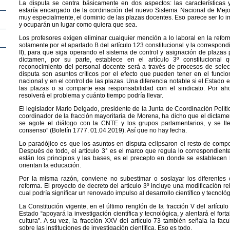
La disputa se centra básicamente en dos aspectos: las características
estaría encargado de la cordinación del nuevo Sistema Nacional de Mejo
muy especialmente, el dominio de las plazas docentes. Eso parece ser lo i
y ocuparán un lugar como quiera que sea.
Los profesores exigen eliminar cualquier mención a lo laboral en la reform
solamente por el apartado B del artículo 123 constitucional y la correspond
II), para que siga operando el sistema de control y asignación de plazas 
dictamen, por su parte, establece en el artículo 3º constitucional
reconocimiento del personal docente será a través de procesos de selec
disputa son asuntos críticos por el efecto que pueden tener en el funci
nacional y en el control de las plazas. Una diferencia notable si el Estado
las plazas o si comparte esa responsabilidad con el sindicato. Por aho
resolverá el problema y cuánto tiempo podría llevar.
El legislador Mario Delgado, presidente de la Junta de Coordinación Polít
coordinador de la fracción mayoritaria de Morena, ha dicho que el dictame
se agote el diálogo con la CNTE y los grupos parlamentarios, y se l
consenso” (Boletín 1777. 01.04.2019). Así que no hay fecha.
Lo paradójico es que los asuntos en disputa eclipsaron el resto de comp
Después de todo, el artículo 3° es el marco que regula lo correspondient
están los principios y las bases, es el precepto en donde se establecen
orientan la educación.
Por la misma razón, conviene no subestimar o soslayar los diferentes
reforma. El proyecto de decreto del artículo 3º incluye una modificación rel
cual podría significar un renovado impulso al desarrollo científico y tecnoló
La Constitución vigente, en el último renglón de la fracción V del artícu
Estado “apoyará la investigación científica y tecnológica, y alentará el fort
cultura”. A su vez, la fracción XXV del artículo 73 también señala la fac
sobre las instituciones de investigación científica. Eso es todo.