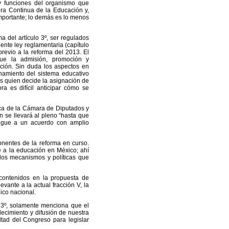
 y funciones del organismo que
ra Continua de la Educación y,
mportante; lo demás es lo menos
a del artículo 3º, ser regulados
iente ley reglamentaria (capítulo
previo a la reforma del 2013. El
 que la admisión, promoción y
ción. Sin duda los aspectos en
onamiento del sistema educativo
 es quien decide la asignación de
ra es difícil anticipar cómo se
ica de la Cámara de Diputados y
n se llevará al pleno “hasta que
legue a un acuerdo con amplio
onentes de la reforma en curso.
e a la educación en México; ahí
 los mecanismos y políticas que
 contenidos en la propuesta de
evante a la actual fracción V, la
gico nacional.
lo 3º, solamente menciona que el
alecimiento y difusión de nuestra
ultad del Congreso para legislar