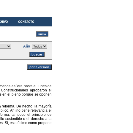
Año
o menos así era hasta el lunes de
onstitucionales aprobaron el
te en el pleno porque se oponen
a reforma. De hecho, la mayoría
ico. Ahí no tiene relevancia el
orma, tampoco el principio de
ollo sostenible o el derecho a la
nes. Sí, esto último como propone