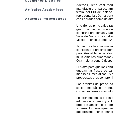
Además, tiene casi medi
manufacturera -particula
tercio del PIB del estado
representa la décima part
considerados como de alto
Uno de los principales ras
grado de integración econó
compartir problemas y cap
Valle de México, la cual 
México —en total tiene 12
Tal vez por la combinació
comicios del próximo dom
país. Probablemente. Pero 
mil kilometros cuadrados 
Otra historia vendrá despu
El plazo para que los cand
quedan las frases de cam
mensajes mediáticos. Sin
propuestas y los compromi
Los ámbitos de preocupa
sociodemográficos, aun
consenso. Pero los asuntos
Los contendientes por la
educación superior y acti
propone ampliar el prog
superior, lo mismo que be
que posteriormente sean c