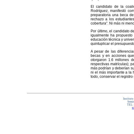
El candidato de la coal
Rodríguez, manifestó com
preparatoria una beca de
rechazo a los estudiante
cobertura”. Ni más ni menos
Por último, el candidato de
igualmente ha propuesto
educación técnica y unive
quintuplicar el presupuesto
A pesar de las diferenci
becas y en acciones que 
otorgaron 1.6 millones d
respectivas matrículas); p
más podrían y deberían su
ni el más importante a la 
todo, conservar el registr
Instituto
Semin
TEL:
w