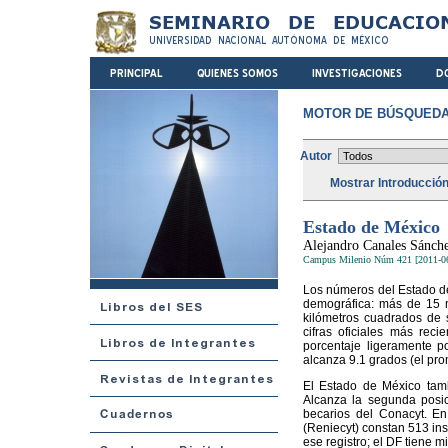
MOTOR DE BÚSQUEDA
Autor
Mostrar Introducció
Estado de México
Alejandro Canales Sánch
Campus Milenio Núm 421 [2011-0
Los números del Estado de
demográfica: más de 15 mi
kilómetros cuadrados de s
cifras oficiales más rec
porcentaje ligeramente p
alcanza 9.1 grados (el pro
El Estado de México tamb
Alcanza la segunda posi
becarios del Conacyt. En
(Reniecyt) constan 513 ins
ese registro; el DF tiene 