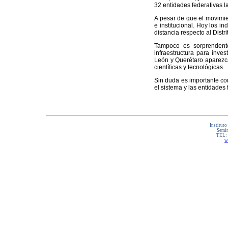
32 entidades federativas 
A pesar de que el movimie
e institucional. Hoy los 
distancia respecto al Distr
Tampoco es sorprendent
infraestructura para inve
León y Querétaro aparezca
científicas y tecnológicas.
Sin duda es importante co
el sistema y las entidades
Instituto
Semin
TEL:
w