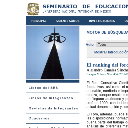
MOTOR DE BÚSQUEDA
Autor
Mostrar Introducció
El ranking del foro
Alejandro Canales Sánch
Campus Milenio Núm 454 [2012-0
El Foro Consultivo Cient
federativas, así como el n
deseable, meritoria e imp
realiza, aunque resulte me
un “órgano autónomo y per
creó en 1999, con la idea
actual denominación y com
El Foro, además, puede sug
las disposiciones normati
buena parte del trabajo d
análisis de diferentes ma