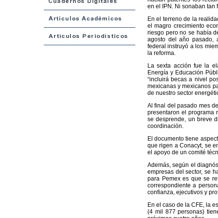
en el IPN. Ni sonaban tan 
En el terreno de la realid
el magro crecimiento econ
riesgo pero no se había d
agosto del año pasado, a
federal instruyó a los mi
la reforma.
La sexta acción fue la e
Energía y Educación Públi
“incluirá becas a nivel po
mexicanas y mexicanos par
de nuestro sector energéti
Al final del pasado mes de
presentaron el programa r
se desprende, un breve di
coordinación.
El documento tiene aspect
que rigen a Conacyt, se e
el apoyo de un comité téc
Además, según el diagnóst
empresas del sector, se h
para Pemex es que se ret
correspondiente a persona
confianza, ejecutivos y pro
En el caso de la CFE, la e
(4 mil 877 personas) tie