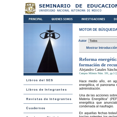
MOTOR DE BÚSQUEDA
Autor
Mostrar Introducció
Reforma energética
formación de recu
Alejandro Canales Sánch
Campus Milenio Núm. 591, pp.5 [
Hace medio año, en ago
energética, el panorama n
administración.
Una de las acciones sobr
Materia Energética” (PEF
energética que anuncia
condenada al naufragio.
En aquellas fechas todaví
hacían patentes los recla