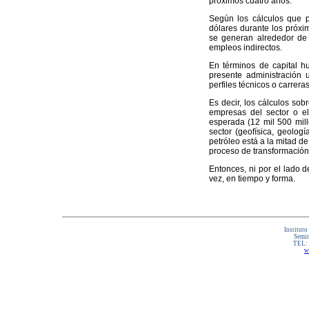
próximos cuatro años.
Según los cálculos que p
dólares durante los próxi
se generan alrededor de 
empleos indirectos.
En términos de capital h
presente administración 
perfiles técnicos o carrera
Es decir, los cálculos so
empresas del sector o e
esperada (12 mil 500 mill
sector (geofísica, geología
petróleo está a la mitad d
proceso de transformación
Entonces, ni por el lado 
vez, en tiempo y forma.
Instituto
Semin
TEL:
w