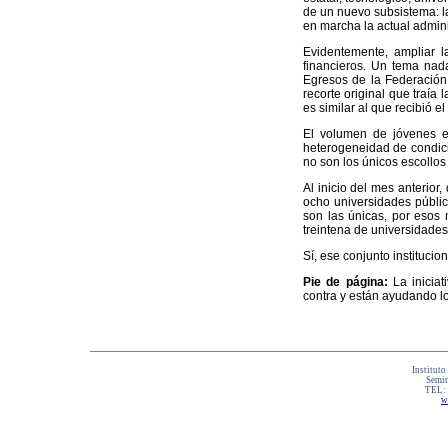
de un nuevo subsistema: l
en marcha la actual admini
Evidentemente, ampliar l
financieros. Un tema nad
Egresos de la Federación 
recorte original que traía
es similar al que recibió e
El volumen de jóvenes e
heterogeneidad de condicio
no son los únicos escollos
Al inicio del mes anterior
ocho universidades públic
son las únicas, por esos
treintena de universidades
Sí, ese conjunto institucio
Pie de página:
La iniciat
contra y están ayudando l
Instituto
Semin
TEL:
w