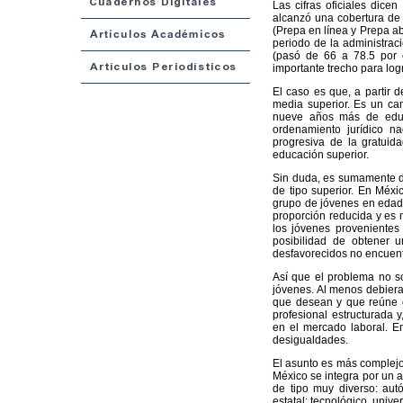
Las cifras oficiales dice
alcanzó una cobertura de 
(Prepa en línea y Prepa abi
periodo de la administrac
(pasó de 66 a 78.5 por 
importante trecho para log
El caso es que, a partir d
media superior. Es un cam
nueve años más de educa
ordenamiento jurídico nac
progresiva de la gratuid
educación superior.
Sin duda, es sumamente des
de tipo superior. En Méxi
grupo de jóvenes en edad d
proporción reducida y es 
los jóvenes provenientes
posibilidad de obtener u
desfavorecidos no encuent
Así que el problema no so
jóvenes. Al menos debiera
que desean y que reúne co
profesional estructurada
en el mercado laboral. En
desigualdades.
El asunto es más complejo 
México se integra por un a
de tipo muy diverso: aut
estatal; tecnológico, unive