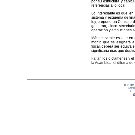
por su estructura y capitu
referencias a lo local.
Lo interesante es que, en 
sistema y esquema de finan
ley, propone un Consejo de 
gobierno, cinco secretari
operación y atribuciones s
Más relevante es que en el
monto que se asignará a 
fiscal, deberá ser equivalen
significaría más que dupli
Faltan los dictámenes y el
la Asamblea, el dilema de o
Instituto
Semin
TEL:
w