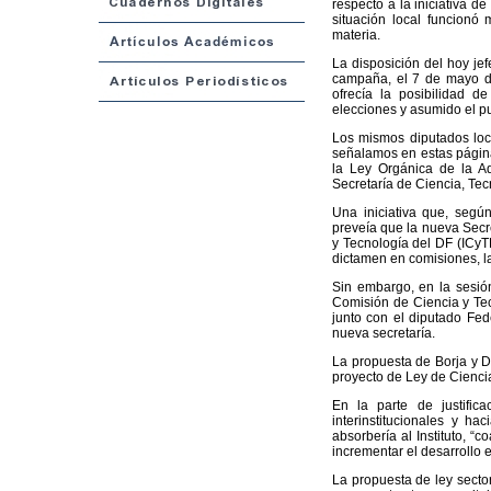
respecto a la iniciativa d
situación local funcionó 
materia.
La disposición del hoy j
campaña, el 7 de mayo de 
ofrecía la posibilidad 
elecciones y asumido el pu
Los mismos diputados loc
señalamos en estas página
la Ley Orgánica de la A
Secretaría de Ciencia, Tec
Una iniciativa que, segú
preveía que la nueva Secre
y Tecnología del DF (ICyTD
dictamen en comisiones, la
Sin embargo, en la sesió
Comisión de Ciencia y Tecn
junto con el diputado Fed
nueva secretaría.
La propuesta de Borja y D
proyecto de Ley de Cienci
En la parte de justifica
interinstitucionales y ha
absorbería al Instituto, 
incrementar el desarrollo
La propuesta de ley sector