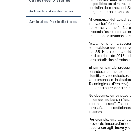
disponibles en el mercado 
comisión de ciencia del Se
queja reiterada la serie d
Al comienzo del actual s
innovación” (coordinado po
del sector y también fue 
proponía “establecer las mo
de equipos e insumos para l
Actualmente, en la sección
se establece que los proye
del ISR. Nada tiene consi
en diciembre de 2015, sei
para añadir dos párrafos al
El primer párrafo preveía
considerar el impacto de r
científicos y tecnológicos
las personas e institucio
Tecnológicas (Reniecyt) 
autoridad correspondiente 
No obstante, en su paso p
dicen que no buscan “una a
intermedio sano”. Esto es,
pero añaden condiciones 
insumos.
Por ejemplo, una autorida
previo de importación de 
deberá ser ágil, breve y s