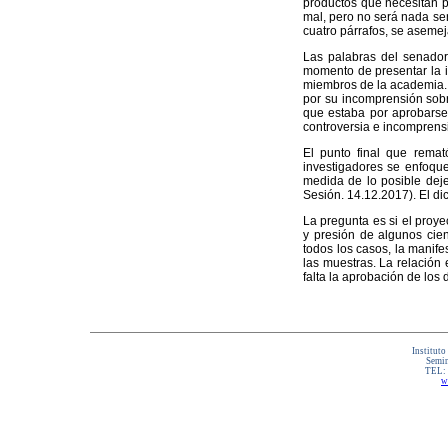
productos que necesitan pe
mal, pero no será nada sen
cuatro párrafos, se aseme
Las palabras del senador 
momento de presentar la in
miembros de la academia. P
por su incomprensión sobre 
que estaba por aprobarse s
controversia e incomprensi
El punto final que remat
investigadores se enfoque
medida de lo posible dejen
Sesión. 14.12.2017). El d
La pregunta es si el proy
y presión de algunos cie
todos los casos, la manife
las muestras. La relación 
falta la aprobación de los 
Instituto
Semin
TEL:
w