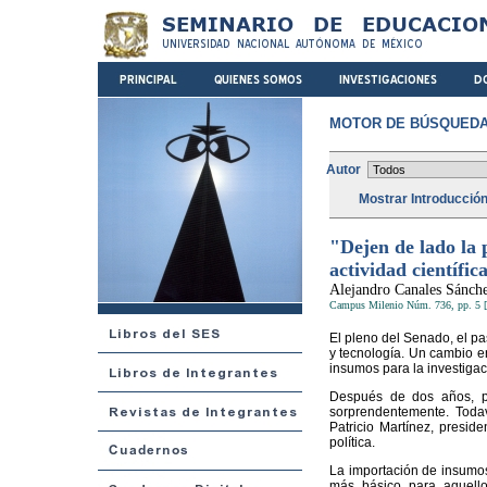
MOTOR DE BÚSQUEDA
Autor
Mostrar Introducció
"Dejen de lado la 
actividad científic
Alejandro Canales Sánch
Campus Milenio Núm. 736, pp. 5 [
El pleno del Senado, el pa
y tecnología. Un cambio en
insumos para la investigaci
Después de dos años, pa
sorprendentemente. Todav
Patricio Martínez, presid
política.
La importación de insumos
más básico para aquello