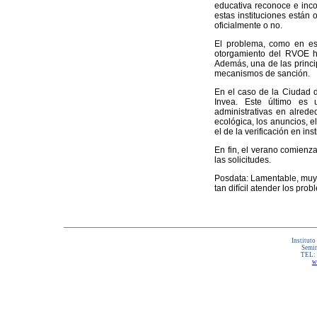
educativa reconoce e inco
estas instituciones están
oficialmente o no.
El problema, como en es
otorgamiento del RVOE ha
Además, una de las princip
mecanismos de sanción.
En el caso de la Ciudad d
Invea. Este último es u
administrativas en alrede
ecológica, los anuncios, el
el de la verificación en ins
En fin, el verano comienz
las solicitudes.
Posdata: Lamentable, muy 
tan difícil atender los pr
Instituto
Semin
TEL:
w