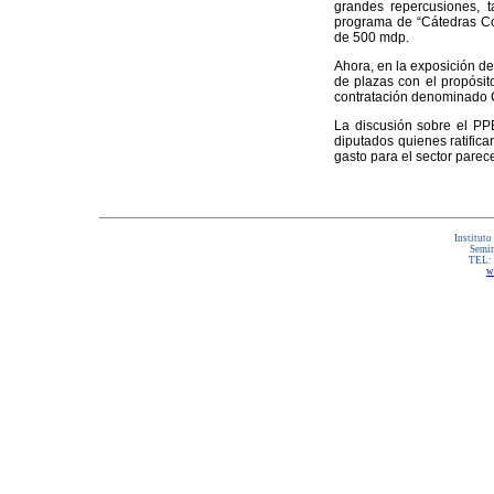
grandes repercusiones, 
programa de “Cátedras Co
de 500 mdp.
Ahora, en la exposición d
de plazas con el propósi
contratación denominado Cá
La discusión sobre el PP
diputados quienes ratifica
gasto para el sector pare
Instituto
Semin
TEL:
w