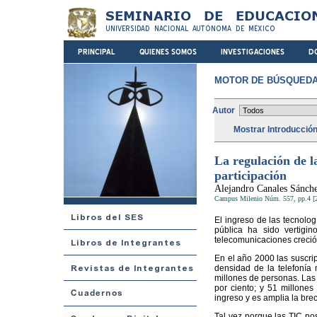
MOTOR DE BÚSQUEDA
Autor
Mostrar Introducció
La regulación de la
participación
Alejandro Canales Sánch
Campus Milenio Núm. 557, pp.4 [
El ingreso de las tecnolog
pública ha sido vertigi
telecomunicaciones creció 
En el año 2000 las suscri
densidad de la telefonía 
millones de personas. Las 
por ciento; y 51 millones
ingreso y es amplia la brec
Tal vez porque las TIC n