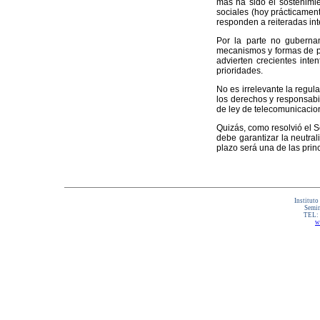
más ha sido el sostenimie
sociales (hoy prácticament
responden a reiteradas int
Por la parte no gubernam
mecanismos y formas de par
advierten crecientes inte
prioridades.
No es irrelevante la regul
los derechos y responsabi
de ley de telecomunicacio
Quizás, como resolvió el S
debe garantizar la neutral
plazo será una de las princ
Instituto
Semin
TEL:
w