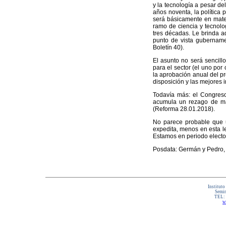
y la tecnología a pesar de
años noventa, la política 
será básicamente en mater
ramo de ciencia y tecnolo
tres décadas. Le brinda a
punto de vista gubername
Boletín 40).
El asunto no será sencill
para el sector (el uno por
la aprobación anual del p
disposición y las mejores 
Todavía más: el Congreso 
acumula un rezago de más
(Reforma 28.01.2018).
No parece probable que u
expedita, menos en esta l
Estamos en periodo electo
Posdata: Germán y Pedro, 
Instituto
Semin
TEL:
w