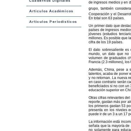
de ingresos medios y en de
grupo, también consider
Cooperación y el Desarro
En total son 63 países.
Un primer dato que destaca
países de ingresos medios
jóvenes (estudios terciar
millones. Es posible que l
cifra de los 19 países.
El dato sobresaliente es
mundo, un dato que no se
volumen de graduados ch
Francia (2.3 millones), lo
Además, China, pese a s
talentos, acaba de poner e
y no retornan. La nueva re
en caso contrario serán ca
beneficiados si no con un 3
educación superior en Chi
Otras cifras relevantes de
reporte, gastan más por a
los primeros gastan 53 por
presenta en los niveles e
puede ir de un 3 a un 17 po
La información está incomp
señala que la mayoría de 
no solamente para educaci