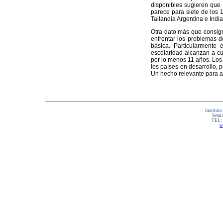
disponibles sugieren que 
parece para siete de los 
Tailandia Argentina e Indi
Otra dato más que consign
enfrentar los problemas d
básica. Particularmente 
escolaridad alcanzan a cu
por lo menos 11 años. Lo
los países en desarrollo, 
Un hecho relevante para ap
Instituto
Semin
TEL:
w