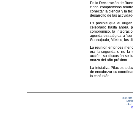
En la Declaración de Bueno
cinco compromisos relativ
conectar la ciencia y la t
desarrollo de las actividad
Es posible que el origen
celebrado hasta ahora, 
compromiso, la integraci
agenda estratégica a “ser
Guanajuato, México, los d
La reunión entonces menci
era la segunda si no la t
acción, su discusión se t
marzo del año próximo.
La iniciativa Pilac es tod
de encabezar su coordinaci
la confusión.
Instituto
Semin
TEL:
w