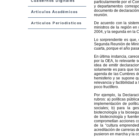
particularmente por el Con
y departamentos correspo
documento de declaración o
reunión.
De acuerdo con la sistem
ministros de la región en
2004, y la segunda en la 
Lo sorprendente es que,
Segunda Reunión de Ministr
cuarta, porque el año pasa
En última instancia, care
por la OEA, lo relevante 
idea de emitir declaracio
solamente es para que los
agenda de las Cumbres de 
hemisferio y se supone qu
relevancia y factibilidad 
poco fructífero.
Por ejemplo, la Declarac
rubros: a) políticas públi
implementación de polític
sociales; b) para la ges
biotecnología y la biosegu
de biotecnología y fuente
comprometían acciones com
de la “cultura emprended
acreditación de carreras d
pusieron en marcha y la c