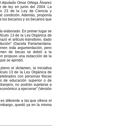
l diputado Omar Ortega Álvarez
r de ley en junio del 2004. La
culo 23 de la Ley de Ciencia y
al condición. Además, proponía
os los becarios y ex becarios que
bía elaborado. En primer lugar se
artículo 13 de la Ley Orgánica de
zó el artículo transitorio, dado
tución" (Gaceta Parlamentaria.
ienen esta argumentación, pero
gimen de becas se debió a la
men propuso una redacción de la
 que se aprobó.
leno el dictamen, la iniciativa
rtículo 13 de la Ley Orgánica de
celebrados con personas físicas
es de educación superior o de
tranjero, no podrán sujetarse a
económico a ejercerse" (Versión
 es diferente a las que ofrece el
 embargo, quedó ya en la misma