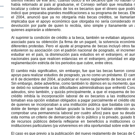
últimos meses de ese año, cuando buscó a ex becarios que no habían c
había retornado al país al graduarse, el Consejo señaló que resultaba
localizar y cobrar los adeudos de los ex becarios que el dinero que podr
indicó que preparaba grandes modificaciones a su programa de becas. Efec
el 2004, anunció que ya no otorgaría más becas créditos, se llamaría
implicaba que el apoyo económico que otorgaba no sería considerado m
devolución por parte de quien lo recibía, sino simple y llanamente un 
quienes aspirarán a obtenerlo.
Al suprimir la condición de crédito a la beca, también se evitaban algunos
asociado para su obtención (la firma de un pagaré, la solvencia económ
diferentes protestas. Pero el ajuste al programa de becas incluyó otros fa
estuvieron su asociación con el padrón nacional de posgrado, el increm
estudiar en el país, la disminución para estudios en el extranjero, el 
nacionales para que realicen estancias en el extranjero, prioridad en al
reglamentación estricta de los periodos que cubre, entre otros.
El cambio más significativo, sin embargo, fue que las becas fueron con
apoyo para realizar estudios de posgrado, ya no como un préstamo. El cam
el 8 de diciembre del 2004, al publicar el nuevo reglamento de becas en el 
Sin embargo, debe advertirse, como también lo dijimos en su momento, qu
se debió no solamente a las dificultades administrativas que enfrentó Con
adeudos, sino también, y quizás principalmente, a que el esquema de bo
crédito inhibía la incorporación laboral de ex becarios a las instituci
tomaban esa opción estaban obligados a pagar parcialmente el crédito oto
de quienes se incorporaban a una institución pública que bastaba con q
doble de tiempo del que habían gozado la beca (si habían obtenido un
comprobar una permanencia laboral por cuatro años) para que su deud
esta norma un criterio de demarcación de lo público y lo privado, guiado 
de recursos públicos debería reflejarse en beneficios a instituciones
instituciones particulares (ya volveremos en otra oportunidad sobre este te
El caso es que previo a la publicación del nuevo reglamento de becas de 