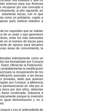
oncluido sus estudios o que no
 más oneroso para sus finanzas
ía recuperar por ese concepto e
tivamente, al año siguiente, en
n solamente becas, con lo que
ás como un préstamo, sujeto a
apoyo para realizar estudios a
 de los requisitos que se habían
ica de un aval) y que generaron
ctores, entre los más relevantes
ento en el número de becas para
aumento de apoyos para becarios
gunas áreas de conocimiento, la
sideradas estrictamente como un
bio fue formalizado por Conacyt
Diario Oficial de la Federación.
e probablemente la modificación
acyt para la recuperación de los
nificación asociado a las becas
ones privadas, dado que quienes
rgado por Conacyt, a diferencia
ue permanecieran en ella por el
a beca por dos años, deberían
a fuese condonada. Subyacía a
básicamente porque la inversión
 con igual denominación y no a
ma).
Conacyt y con el antecedente de