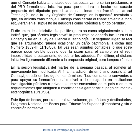
que el Consejo había anunciado que las becas ya no serían préstamos, e
del PRD formuló una iniciativa para que quedara tal hecho con carácte
propuesta del diputado perredista era adicionar una fracción al artí
Tecnología -no a la Ley Orgánica de Conacyt- en la quedará asentado t
que, en artículo transitorio, el Consejo considerara el financiamiento a tod
estuvieran en el supuesto de deudores como "créditos a fondo perdido".
El dictamen de la iniciativa fue positivo, pero no como originalmente se ha
indicó que, "por técnica legislativa", la propuesta se debería incluir en el 
Conacyt y no en la Ley de Ciencia y Tecnología. En segundo lugar, se recha
que se argumentó: "puede ocasionar un daño patrimonial a dicha insti
Número 1859-III, 11/10/05). Tal vez sean asuntos contables lo que sost
parece poco creíble puesto que la razón para el cambio en el ré
imposibilidad, precisamente, de cobrar los adeudos. Por último, el dicta
iniciativa ligeramente diferente a la propuesta original, pero tampoco fue la
En la sesión legislativa del martes de la semana pasada, al someter al p
nuevamente fue modificada. Al final, la adición de un último párrafo al a
Conacyt, quedó en los siguientes términos: "Los contratos o convenios 
para apoyar su formación de alto nivel o de postgrado en institucion
investigación públicas o privadas que se encuentran en el país o en el ex
requerimientos que obliguen a condiciones a garantizar el pago del monto 
estenográfica 18/10/05).
Este tipo de becas, por su naturaleza, volumen, propósitos y destinatarios,
Programa Nacional de Becas para Educación Superior (Pronabes) y, sin
condición normativa.
Instituto de Investigaciones Económicas