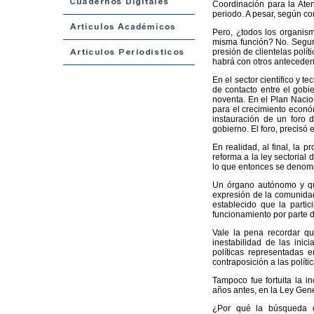
Coordinación para la Aten
periodo. A pesar, según co
Pero, ¿todos los organis
misma función? No. Segura
presión de clientelas polít
habrá con otros anteceden
En el sector científico y 
de contacto entre el gobie
noventa. En el Plan Nacion
para el crecimiento económ
instauración de un foro d
gobierno. El foro, precisó
En realidad, al final, la 
reforma a la ley sectorial 
lo que entonces se denomi
Un órgano autónomo y que
expresión de la comunidad
establecido que la partic
funcionamiento por parte 
Vale la pena recordar que
inestabilidad de las inic
políticas representadas 
contraposición a las polít
Tampoco fue fortuita la in
años antes, en la Ley Gene
¿Por qué la búsqueda d