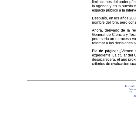
limitaciones del poder públ
la agenda y en la puesta en
espacio público a la interv
Después, en los años 2000
nombre del foro, pero cons
Ahora, derivado de la re
General de Ciencia y Tecn
pero sería un retroceso vol
retornar a las decisiones
Pie de página:
¿Vienen ca
expediente: La titular de
desaparecerá, el año próx
criterios de evaluación cua
Instituto
Semin
TEL:
w