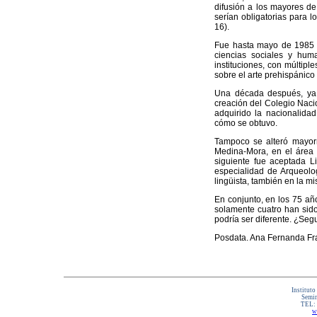
difusión a los mayores de
serían obligatorias para l
16).
Fue hasta mayo de 1985 c
ciencias sociales y human
instituciones, con múltip
sobre el arte prehispánico
Una década después, ya e
creación del Colegio Naci
adquirido la nacionalida
cómo se obtuvo.
Tampoco se alteró mayor
Medina-Mora, en el área d
siguiente fue aceptada L
especialidad de Arqueol
lingüista, también en la m
En conjunto, en los 75 añ
solamente cuatro han sido
podría ser diferente. ¿Se
Posdata. Ana Fernanda Frag
Instituto
Semin
TEL:
w