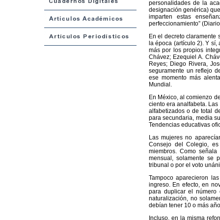
personalidades de la aca
designación genérica) que
imparten estas enseñan
perfeccionamiento” (Diario
En el decreto claramente 
la época (artículo 2). Y s
más por los propios integ
Chávez; Ezequiel A. Cháv
Reyes; Diego Rivera, Jos
seguramente un reflejo d
ese momento más alentad
Mundial.
En México, al comienzo de 
ciento era analfabeta. Las
alfabetizados o de total d
para secundaria, media su
Tendencias educativas ofi
Las mujeres no aparecían
Consejo del Colegio, es 
miembros. Como señala el
mensual, solamente se p
tribunal o por el voto unán
Tampoco aparecieron las 
ingreso. En efecto, en no
para duplicar el número
naturalización, no solame
debían tener 10 o más año
Incluso, en la misma refor