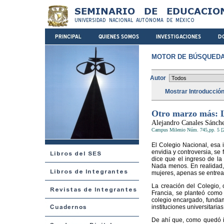
MOTOR DE BÚSQUEDA
Autor
Mostrar Introducció
Otro marzo más: L
Alejandro Canales Sánch
Campus Milenio Núm. 745,pp. 5 [
El Colegio Nacional, esa i
envidia y controversia, s
dice que el ingreso de l
Nada menos. En realidad, 
mujeres, apenas se entrea
La creación del Colegio, 
Francia, se planteó como 
colegio encargado, fundame
instituciones universitaria
De ahí que, como quedó in