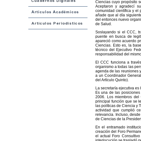
Ciencias cuyo propósito s
Aceptaron y agradecí su
comunidad científica y el 
añade que al día siguient
del entonces nuevo organi
de Salud.
Soslayando si el CCC, tr
puente en busca de legit
apareció como acuerdo pres
Ciencias. Esto es, la bas
técnico del Ejecutivo Fed
responsabilidad del mismo
El CCC funciona a través 
organismo a todas las pers
agenda de las reuniones y 
a un Coordinador General 
del Artículo Quinto).
La secretaría ejecutiva es
Es una de las posiciones
2006. Los miembros del 
principal función que se l
las políticas de Ciencia y
actividad que cumplió ce
relevancia. Incluso, desde
de Ciencias de la Presiden
En el entramado instituc
creación del Foro Permane
el actual Foro Consultiv
interlocución se trasladó 