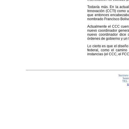
Todavía más. En la actual
Innovación (CCTI) como un
que entonces encabezaba 
nombrado Francisco Boliva
Actualmente el CCC cuent
nuevo coordinador general
nuevo coordinador dice q
órdenes de gobierno y un f
Lo cierto es que el diseño
federal, como el camino 
instancias (el CCC, el FCC
Instituto
Semin
TEL:
w