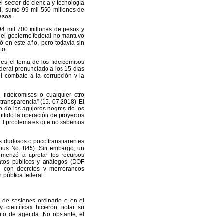
el sector de ciencia y tecnología
al, sumó 99 mil 550 millones de
esos.
94 mil 700 millones de pesos y
 el gobierno federal no mantuvo
ó en este año, pero todavía sin
to.
 es el tema de los fideicomisos
ederal pronunciado a los 15 días
el combate a la corrupción y la
fideicomisos o cualquier otro
 transparencia” (15. 07.2018). El
o de los agujeros negros de los
mitido la operación de proyectos
l. El problema es que no sabemos
sos dudosos o poco transparentes
pus No. 845). Sin embargo, un
omenzó a apretar los recursos
datos públicos y análogos (DOF
es con decretos y memorandos
 pública federal.
o de sesiones ordinario o en el
 científicas hicieron notar su
nto de agenda. No obstante, el