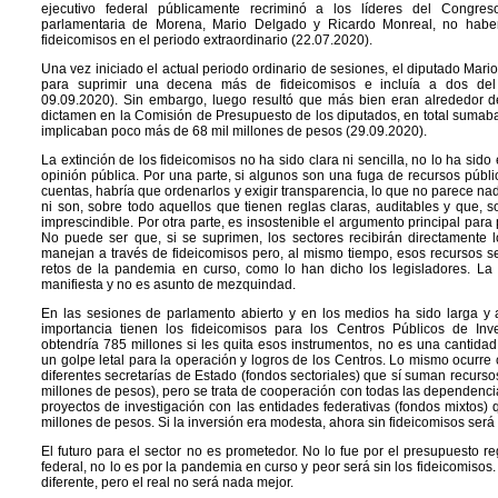
ejecutivo federal públicamente recriminó a los líderes del Congre
parlamentaria de Morena, Mario Delgado y Ricardo Monreal, no haber
fideicomisos en el periodo extraordinario (22.07.2020).
Una vez iniciado el actual periodo ordinario de sesiones, el diputado Mario
para suprimir una decena más de fideicomisos e incluía a dos del 
09.09.2020). Sin embargo, luego resultó que más bien eran alrededor d
dictamen en la Comisión de Presupuesto de los diputados, en total sumaba
implicaban poco más de 68 mil millones de pesos (29.09.2020).
La extinción de los fideicomisos no ha sido clara ni sencilla, no lo ha sid
opinión pública. Por una parte, si algunos son una fuga de recursos públi
cuentas, habría que ordenarlos y exigir transparencia, lo que no parece nad
ni son, sobre todo aquellos que tienen reglas claras, auditables y que, 
imprescindible. Por otra parte, es insostenible el argumento principal para
No puede ser que, si se suprimen, los sectores recibirán directamente
manejan a través de fideicomisos pero, al mismo tiempo, esos recursos ser
retos de la pandemia en curso, como lo han dicho los legisladores. La 
manifiesta y no es asunto de mezquindad.
En las sesiones de parlamento abierto y en los medios ha sido larga 
importancia tienen los fideicomisos para los Centros Públicos de Inve
obtendría 785 millones si les quita esos instrumentos, no es una cantidad 
un golpe letal para la operación y logros de los Centros. Lo mismo ocurre
diferentes secretarías de Estado (fondos sectoriales) que sí suman recurs
millones de pesos), pero se trata de cooperación con todas las dependenci
proyectos de investigación con las entidades federativas (fondos mixtos)
millones de pesos. Si la inversión era modesta, ahora sin fideicomisos ser
El futuro para el sector no es prometedor. No lo fue por el presupuesto r
federal, no lo es por la pandemia en curso y peor será sin los fideicomisos
diferente, pero el real no será nada mejor.