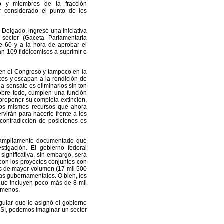
so y miembros de la fracción
 considerado el punto de los
 Delgado, ingresó una iniciativa
sector (Gaceta Parlamentaria
e 60 y a la hora de aprobar el
n 109 fideicomisos a suprimir e
o en el Congreso y tampoco en la
cos y escapan a la rendición de
a sensato es eliminarlos sin ton
sobre todo, cumplen una función
 proponer su completa extinción.
 los mismos recursos que ahora
virán para hacerle frente a los
contradicción de posiciones es
y ampliamente documentado qué
stigación. El gobierno federal
significativa, sin embargo, será
 con los proyectos conjuntos con
os de mayor volumen (17 mil 500
as gubernamentales. O bien, los
 que incluyen poco más de 8 mil
á menos.
egular que le asignó el gobierno
. Sí, podemos imaginar un sector