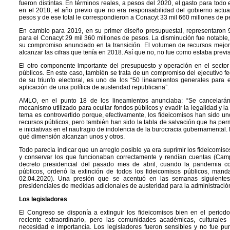
fueron distintas. En términos reales, a pesos del 2020, el gasto para todo 
en el 2018, el año previo que no era responsabilidad del gobierno actu
pesos y de ese total le correspondieron a Conacyt 33 mil 660 millones de p
En cambio para 2019, en su primer diseño presupuestal, representaron 
para el Conacyt 29 mil 360 millones de pesos. La disminución fue notable,
su compromiso anunciado en la transición. El volumen de recursos mejor
alcanzar las cifras que tenía en 2018. Así que no, no fue como estaba previs
El otro componente importante del presupuesto y operación en el sector
públicos. En este caso, también se trata de un compromiso del ejecutivo f
de su triunfo electoral, es uno de los “50 lineamientos generales para 
aplicación de una política de austeridad republicana”.
AMLO, en el punto 18 de los lineamientos anunciaba: “Se cancelarán 
mecanismo utilizado para ocultar fondos públicos y evadir la legalidad y la
tema es controvertido porque, efectivamente, los fideicomisos han sido un
recursos públicos, pero también han sido la tabla de salvación que ha per
e iniciativas en el naufragio de indolencia de la burocracia gubernamenta
qué dimensión alcanzan unos y otros.
Todo parecía indicar que un arreglo posible ya era suprimir los fideicomi
y conservar los que funcionaban correctamente y rendían cuentas (Cam
decreto presidencial del pasado mes de abril, cuando la pandemia c
públicos, ordenó la extinción de todos los fideicomisos públicos, man
02.04.2020). Una presión que se acentuó en las semanas siguient
presidenciales de medidas adicionales de austeridad para la administración
Los legisladores
El Congreso se disponía a extinguir los fideicomisos bien en el period
reciente extraordinario, pero las comunidades académicas, culturales y
necesidad e importancia. Los legisladores fueron sensibles y no fue pu