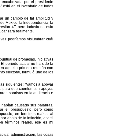
ón encabezada por el presidente
 está en el inventario de todos
ar un cambio de tal amplitud y
 de México: la Independencia, la
resión 4T, pero todavía no está
alcanzará realmente.
l vez podríamos vislumbrar cuál
untual de promesas, iniciativas
. El periodo actual no ha sido la
 en aquella primera reunión con
fo electoral, formuló uno de los
las siguientes: “Vamos a apoyar
os para que cuenten con apoyos
jaron sonrisas en la audiencia e
 habían causado sus palabras,
ar el presupuesto, pero como
puesto, en términos reales, al
r abajo de la inflación, ese sí
n términos reales, ese es mi
actual administración, las cosas