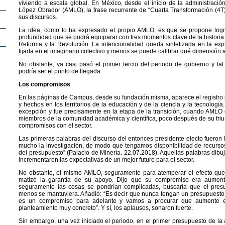
viviendo a escala global. En México, desde el inicio de la administraci
López Obrador (AMLO), la frase recurrente de “Cuarta Transformación (4T)”
sus discursos.
La idea, como lo ha expresado el propio AMLO, es que se propone logr
profundidad que se podrá equiparar con tres momentos clave de la historia
Reforma y la Revolución. La intencionalidad queda sintetizada en la exp
fijada en el imaginario colectivo y menos se puede calibrar qué dimensión 
No obstante, ya casi pasó el primer tercio del periodo de gobierno y ta
podría ser el punto de llegada.
Los compromisos
En las páginas de Campus, desde su fundación misma, aparece el registro p
y hechos en los territorios de la educación y de la ciencia y la tecnología
excepción y fue precisamente en la etapa de la transición, cuando AMLO
miembros de la comunidad académica y científica, poco después de su triun
compromisos con el sector.
Las primeras palabras del discurso del entonces presidente electo fueron 
mucho la investigación, de modo que tengamos disponibilidad de recurs
del presupuesto” (Palacio de Minería. 22.07.2018). Aquellas palabras dibu
incrementaron las expectativas de un mejor futuro para el sector.
No obstante, el mismo AMLO, seguramente para atemperar el efecto que
matizó la garantía de su apoyo. Dijo que su compromiso era aument
seguramente las cosas se pondrían complicadas, buscaría que el presu
menos se mantuviera. Añadió: “Es decir que nunca tengan un presupuesto po
es un compromiso para adelante y vamos a procurar que aumente e
planteamiento muy concreto”. Y sí, los aplausos, sonaron fuerte.
Sin embargo, una vez iniciado el periodo, en el primer presupuesto de la 