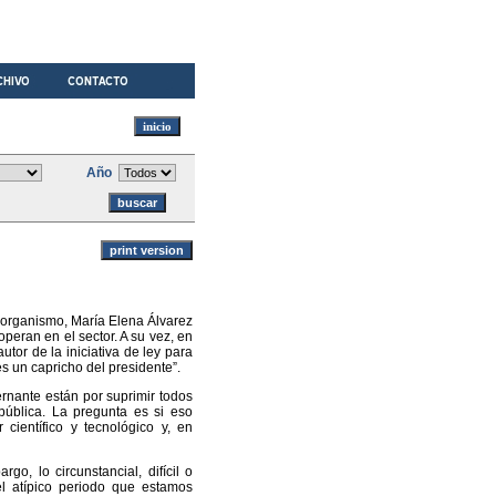
Año
l organismo, María Elena Álvarez
peran en el sector. A su vez, en
utor de la iniciativa de ley para
s un capricho del presidente”.
ernante están por suprimir todos
pública. La pregunta es si eso
 científico y tecnológico y, en
o, lo circunstancial, difícil o
l atípico periodo que estamos