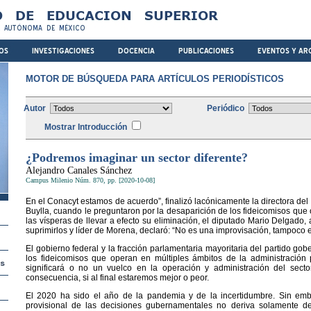
MOTOR DE BÚSQUEDA PARA ARTÍCULOS PERIODÍSTICOS
Autor
Periódico
Mostrar Introducción
¿Podremos imaginar un sector diferente?
Alejandro Canales Sánchez
Campus Milenio Núm. 870, pp. [2020-10-08]
En el Conacyt estamos de acuerdo”, finalizó lacónicamente la directora de
Buylla, cuando le preguntaron por la desaparición de los fideicomisos que o
las vísperas de llevar a efecto su eliminación, el diputado Mario Delgado, a
suprimirlos y líder de Morena, declaró: “No es una improvisación, tampoco e
El gobierno federal y la fracción parlamentaria mayoritaria del partido gob
los fideicomisos que operan en múltiples ámbitos de la administración 
significará o no un vuelco en la operación y administración del sector
consecuencia, si al final estaremos mejor o peor.
El 2020 ha sido el año de la pandemia y de la incertidumbre. Sin embarg
provisional de las decisiones gubernamentales no deriva solamente de