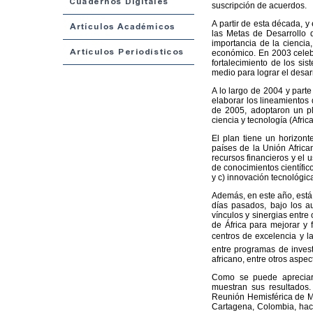
suscripción de acuerdos.
A partir de esta década, 
las Metas de Desarrollo d
importancia de la ciencia,
económico. En 2003 celebr
fortalecimiento de los sis
medio para lograr el desarr
A lo largo de 2004 y parte
elaborar los lineamientos 
de 2005, adoptaron un pl
ciencia y tecnología (Afri
El plan tiene un horizon
países de la Unión Africa
recursos financieros y el 
de conocimientos científic
y c) innovación tecnológic
Además, en este año, está
días pasados, bajo los a
vínculos y sinergias entre
de África para mejorar y f
centros de excelencia y la
entre programas de invest
africano, entre otros aspec
Como se puede apreciar, 
muestran sus resultados.
Reunión Hemisférica de M
Cartagena, Colombia, hace