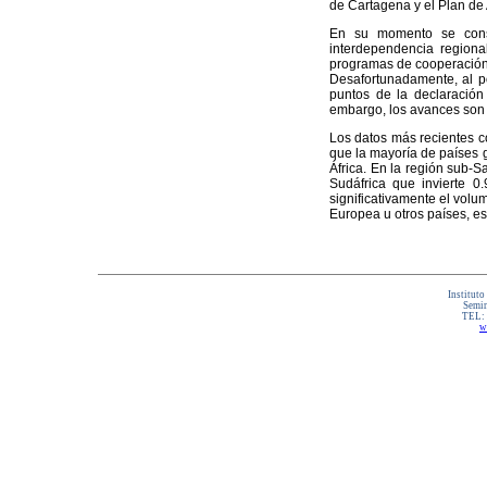
de Cartagena y el Plan de
En su momento se cons
interdependencia regiona
programas de cooperación h
Desafortunadamente, al po
puntos de la declaración
embargo, los avances son p
Los datos más recientes c
que la mayoría de países g
África. En la región sub-
Sudáfrica que invierte 0
significativamente el volu
Europea u otros países, e
Instituto
Semin
TEL:
w