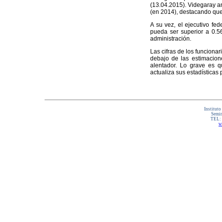
(13.04.2015). Videgaray an
(en 2014), destacando que 
A su vez, el ejecutivo fe
pueda ser superior a 0.56
administración.
Las cifras de los funcionar
debajo de las estimacion
alentador. Lo grave es q
actualiza sus estadísticas p
Instituto
Semin
TEL:
w