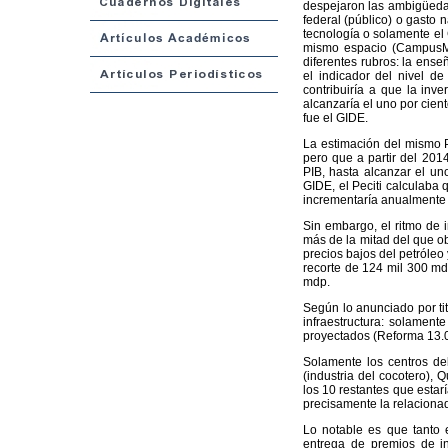
despejaron las ambigüedad
federal (público) o gasto n
tecnología o solamente el 
mismo espacio (CampusMile
diferentes rubros: la enseñ
el indicador del nivel d
contribuiría a que la inve
alcanzaría el uno por cient
fue el GIDE.
La estimación del mismo P
pero que a partir del 2014
PIB, hasta alcanzar el un
GIDE, el Peciti calculaba 
incrementaría anualmente ha
Sin embargo, el ritmo de 
más de la mitad del que o
precios bajos del petróleo
recorte de 124 mil 300 md
mdp.
Según lo anunciado por tit
infraestructura: solament
proyectados (Reforma 13.0
Solamente los centros del 
(industria del cocotero), 
los 10 restantes que estar
precisamente la relaciona
Lo notable es que tanto 
entrega de premios de i