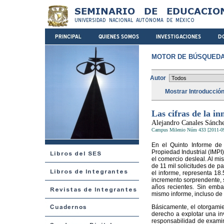
MOTOR DE BÚSQUEDA
Autor
Mostrar Introducció
Las cifras de la 
Alejandro Canales Sánch
Campus Milenio Núm 433 [2011-0
En el Quinto Informe de 
Propiedad Industrial (IMPI
el comercio desleal. Al mi
de 11 mil solicitudes de pa
el informe, representa 18
incremento sorprendente, s
años recientes. Sin emba
mismo informe, incluso de 
Básicamente, el otorgami
derecho a explotar una inv
responsabilidad de examina