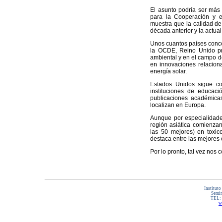
El asunto podría ser más 
para la Cooperación y el
muestra que la calidad de
década anterior y la actua
Unos cuantos países conce
la OCDE, Reino Unido pro
ambiental y en el campo de
en innovaciones relacion
energía solar.
Estados Unidos sigue co
instituciones de educac
publicaciones académicas
localizan en Europa.
Aunque por especialidades
región asiática comienzan
las 50 mejores) en toxic
destaca entre las mejores 
Por lo pronto, tal vez nos 
Instituto
Semin
TEL:
w