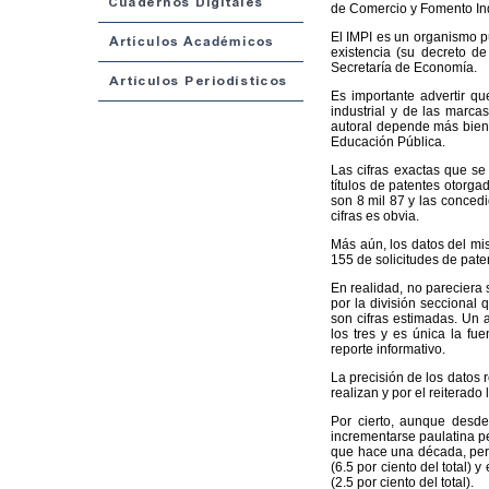
de Comercio y Fomento Ind
El IMPI es un organismo p
existencia (su decreto d
Secretaría de Economía.
Es importante advertir qu
industrial y de las marca
autoral depende más bien d
Educación Pública.
Las cifras exactas que se 
títulos de patentes otorga
son 8 mil 87 y las concedi
cifras es obvia.
Más aún, los datos del mis
155 de solicitudes de pate
En realidad, no pareciera si
por la división seccional 
son cifras estimadas. Un 
los tres y es única la fu
reporte informativo.
La precisión de los datos 
realizan y por el reiterad
Por cierto, aunque desde
incrementarse paulatina pe
que hace una década, pero
(6.5 por ciento del total) 
(2.5 por ciento del total).