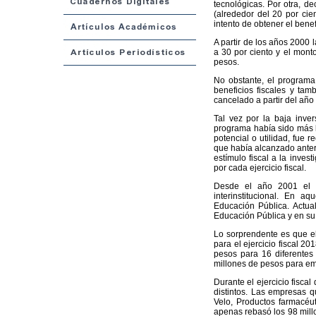
tecnológicas. Por otra, d
(alrededor del 20 por cien
intento de obtener el benef
A partir de los años 2000 l
a 30 por ciento y el mont
pesos.
No obstante, el programa
beneficios fiscales y ta
cancelado a partir del año
Tal vez por la baja inve
programa había sido más b
potencial o utilidad, fue
que había alcanzado anter
estímulo fiscal a la inve
por cada ejercicio fiscal.
Desde el año 2001 el o
interinstitucional. En a
Educación Pública. Actua
Educación Pública y en su 
Lo sorprendente es que el
para el ejercicio fiscal 2
pesos para 16 diferentes
millones de pesos para em
Durante el ejercicio fisca
distintos. Las empresas q
Velo, Productos farmacéut
apenas rebasó los 98 mill