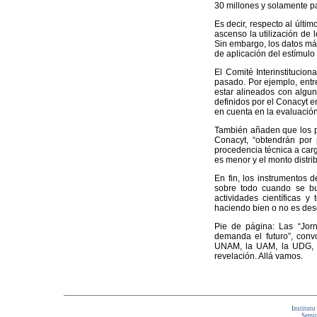
30 millones y solamente p
Es decir, respecto al últim
ascenso la utilización de l
Sin embargo, los datos má
de aplicación del estímulo f
El Comité Interinstitucion
pasado. Por ejemplo, entr
estar alineados con algun
definidos por el Conacyt 
en cuenta en la evaluación
También añaden que los p
Conacyt, “obtendrán por 
procedencia técnica a car
es menor y el monto distri
En fin, los instrumentos d
sobre todo cuando se bus
actividades científicas 
haciendo bien o no es de
Pie de página: Las “Jorn
demanda el futuro”, conv
UNAM, la UAM, la UDG, la
revelación. Allá vamos.
Instituto
Semin