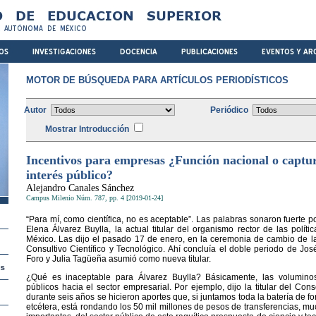
MOTOR DE BÚSQUEDA PARA ARTÍCULOS PERIODÍSTICOS
Autor
Periódico
Mostrar Introducción
Incentivos para empresas ¿Función nacional o captur
interés público?
Alejandro Canales Sánchez
Campus Milenio Núm. 787, pp. 4 [2019-01-24]
“Para mí, como científica, no es aceptable”. Las palabras sonaron fuerte 
Elena Álvarez Buylla, la actual titular del organismo rector de las polític
México. Las dijo el pasado 17 de enero, en la ceremonia de cambio de l
Consultivo Científico y Tecnológico. Ahí concluía el doble periodo de J
Foro y Julia Tagüeña asumió como nueva titular.
¿Qué es inaceptable para Álvarez Buylla? Básicamente, las voluminos
públicos hacia el sector empresarial. Por ejemplo, dijo la titular del Co
durante seis años se hicieron aportes que, si juntamos toda la batería de f
etcétera, está rondando los 50 mil millones de pesos de transferencias, mu