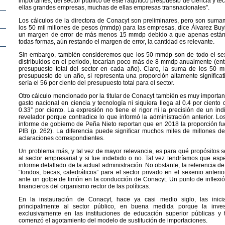
importantes, del sector público de este raquítico prespuesto de ciencia y 
ellas grandes empresas, muchas de ellas empresas transnacionales”.
Los cálculos de la directora de Conacyt son preliminares, pero son suma
los 50 mil millones de pesos (mmdp) para las empresas, dice Álvarez Buy
un margen de error de más menos 15 mmdp debido a que apenas están 
todas formas, aún restando el margen de error, la cantidad es relevante.
Sin embargo, también consideremos que los 50 mmdp son de todo el sexe
distribuidos en el periodo, tocarían poco más de 8 mmdp anualmente (ent
presupuesto total del sector en cada año). Claro, la suma de los 50 
presupuesto de un año, sí representa una proporción altamente significat
sería el 56 por ciento del presupuesto total para el sector.
Otro cálculo mencionado por la titular de Conacyt también es muy importante
gasto nacional en ciencia y tecnología ni siquiera llega al 0.4 por ciento 
0.33” por ciento. La expresión no tiene el rigor ni la precisión de un in
revelador porque contradice lo que informó la administración anterior. Lo
informe de gobierno de Peña Nieto reportan que en 2018 la proporción fue
PIB (p. 262). La diferencia puede significar muchos miles de millones de
aclaraciones correspondientes.
Un problema más, y tal vez de mayor relevancia, es para qué propósitos se
al sector empresarial y si fue indebido o no. Tal vez tendríamos que espe
informe detallado de la actual administración. No obstante, la referencia d
“fondos, becas, catedráticos” para el sector privado en el sexenio anteri
ante un golpe de timón en la conducción de Conacyt. Un punto de inflexión
financieros del organismo rector de las políticas.
En la instauración de Conacyt, hace ya casi medio siglo, las inici
principalmente al sector público, en buena medida porque la inves
exclusivamente en las instituciones de educación superior públicas 
comenzó el agotamiento del modelo de sustitución de importaciones.