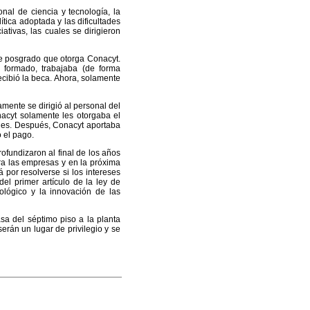
nal de ciencia y tecnología, la
ítica adoptada y las dificultades
ativas, las cuales se dirigieron
de posgrado que otorga Conacyt.
 formado, trabajaba (de forma
ecibió la beca. Ahora, solamente
amente se dirigió al personal del
nacyt solamente les otorgaba el
iones. Después, Conacyt aportaba
 el pago.
ofundizaron al final de los años
ra las empresas y en la próxima
por resolverse si los intereses
el primer artículo de la ley de
nológico y la innovación de las
sa del séptimo piso a la planta
erán un lugar de privilegio y se