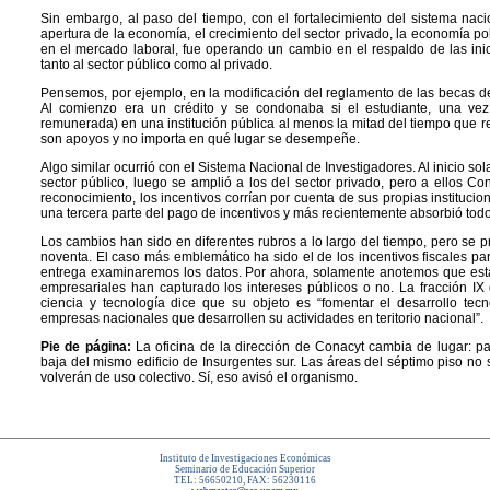
Sin embargo, al paso del tiempo, con el fortalecimiento del sistema nacio
apertura de la economía, el crecimiento del sector privado, la economía pol
en el mercado laboral, fue operando un cambio en el respaldo de las inici
tanto al sector público como al privado.
Pensemos, por ejemplo, en la modificación del reglamento de las becas 
Al comienzo era un crédito y se condonaba si el estudiante, una vez
remunerada) en una institución pública al menos la mitad del tiempo que r
son apoyos y no importa en qué lugar se desempeñe.
Algo similar ocurrió con el Sistema Nacional de Investigadores. Al inicio sol
sector público, luego se amplió a los del sector privado, pero a ellos Co
reconocimiento, los incentivos corrían por cuenta de sus propias instituc
una tercera parte del pago de incentivos y más recientemente absorbió todo
Los cambios han sido en diferentes rubros a lo largo del tiempo, pero se pr
noventa. El caso más emblemático ha sido el de los incentivos fiscales pa
entrega examinaremos los datos. Por ahora, solamente anotemos que está 
empresariales han capturado los intereses públicos o no. La fracción IX d
ciencia y tecnología dice que su objeto es “fomentar el desarrollo tec
empresas nacionales que desarrollen su actividades en teritorio nacional”.
Pie de página:
La oficina de la dirección de Conacyt cambia de lugar: pa
baja del mismo edificio de Insurgentes sur. Las áreas del séptimo piso no s
volverán de uso colectivo. Sí, eso avisó el organismo.
Instituto de Investigaciones Económicas
Seminario de Educación Superior
TEL: 56650210, FAX: 56230116