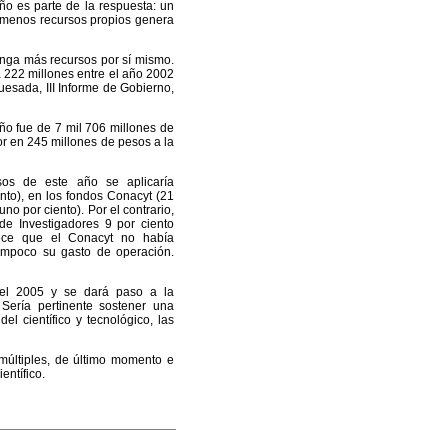
año es parte de la respuesta: un
 menos recursos propios genera
tenga más recursos por sí mismo.
 222 millones entre el año 2002
esada, III Informe de Gobierno,
ño fue de 7 mil 706 millones de
ior en 245 millones de pesos a la
sos de este año se aplicaría
nto), en los fondos Conacyt (21
uno por ciento). Por el contrario,
de Investigadores 9 por ciento
arece que el Conacyt no había
tampoco su gasto de operación.
del 2005 y se dará paso a la
. Sería pertinente sostener una
l científico y tecnológico, las
 múltiples, de último momento e
entífico.