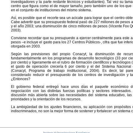
investigadores y la parte restante técnicos y estudiantes). Tal vez su tam
centro que figura como el de mayor tamaño, pero también uno de los que
en el conjunto de instituciones del mismo sistema.
Así, es posible que el recorte sea un acicate para lograr que el centro ob
Cabe advertir que su presupuesto federal pasó de 227 millones de pesos a
y el año 2003; una disminución de cinco millones de pesos (Vicente Fox Qu
2003).
Conviene recordar que su presupuesto a ejercer centralmente para este a
pesos –e incluye el gasto para los 27 Centros Públicos-, cifra que fue infer
otorgada en 2003.
Según las previsiones del propio Conacyt, la disminución de recur
fundamentalmente en los programas de desarrollo tecnológico (33 por cie
por ciento) y ligeramente en el rubro de formación científicos y tecnólogos (
el gasto de operación crecería 6 por ciento y el del Sistema Nacional 
(Conacyt, Programa de trabajo institucional, 2004). Es decir, tal p
considerado reducir el presupuesto de los centros de investigación y 
¿Entonces?
El gobierno federal entregó hace unos días el paquete económico 
negociación con las distintas fuerzas políticas y sectores interesados
discusión más abierta sobre las necesidades del sistema educativo, las de
prioridades y la orientación de los recursos.
La ambigüedad de los ajustes financieros, su aplicación con propósitos
indiscriminados, no son la mejor forma de sostener y fortalecer un sistema ci