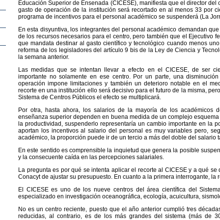
Educación Superior de Ensenada (CICESE), manifiesta que el director del 
gasto de operación de la institución será recortado en al menos 33 por ci
programa de incentivos para el personal académico se suspenderá (La Jor
En esta disyuntiva, los integrantes del personal académico demandan qu
de los recursos necesarios para el centro, pero también que el Ejecutivo fe
que mandata destinar al gasto científico y tecnológico cuando menos uno 
reforma de los legisladores del artículo 9 bis de la Ley de Ciencia y Tecn
la semana anterior.
Las medidas que se intentan llevar a efecto en el CICESE, de ser cie
importante no solamente en ese centro. Por un parte, una disminución
operación impone limitaciones y también un deterioro notable en el med
recorte en una institución ello será decisivo para el futuro de la misma, per
Sistema de Centros Públicos el efecto se multiplicará.
Por otra, hasta ahora, los salarios de la mayoría de los académicos de
enseñanza superior dependen en buena medida de un complejo esquema d
la productividad, suspenderlo representaría un cambio importante en la po
aportan los incentivos al salario del personal es muy variables pero, seg
académico, la proporción puede ir de un tercio a más del doble del salario t
En este sentido es comprensible la inquietud que genera la posible suspe
y la consecuente caída en las percepciones salariales.
La pregunta es por qué se intenta aplicar el recorte al CICESE y a qué se 
Conacyt de ajustar su presupuesto. En cuanto a la primera interrogante, la r
El CICESE es uno de los nueve centros del área científica del Sistem
especializado en investigación oceanográfica, ecología, acuicultura, sismolo
No es un centro reciente, puesto que el año anterior cumplió tres déca
reducidas, al contrario, es de los más grandes del sistema (más de 3