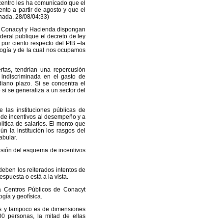
centro les ha comunicado que el
ento a partir de agosto y que el
nada, 28/08/04:33)
e Conacyt y Hacienda dispongan
deral publique el decreto de ley
por ciento respecto del PIB –la
ología y de la cual nos ocupamos
rtas, tendrían una repercusión
 indiscriminada en el gasto de
iano plazo. Si se concentra el
o si se generaliza a un sector del
 las instituciones públicas de
e incentivos al desempeño y a
lítica de salarios. El monto que
ún la institución los rasgos del
abular.
nsión del esquema de incentivos
deben los reiterados intentos de
espuesta o está a la vista.
a Centros Públicos de Conacyt
gía y geofísica.
das y tampoco es de dimensiones
00 personas, la mitad de ellas