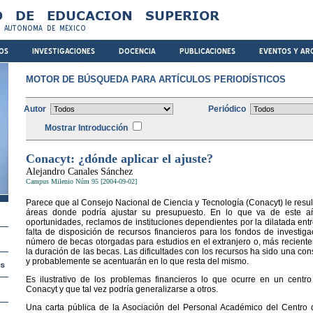
MOTOR DE BÚSQUEDA PARA ARTÍCULOS PERIODÍSTICOS
Autor
Periódico
Mostrar Introducción
Conacyt: ¿dónde aplicar el ajuste?
Alejandro Canales Sánchez
Campus Milenio Núm 95 [2004-09-02]
Parece que al Consejo Nacional de Ciencia y Tecnología (Conacyt) le result
áreas donde podría ajustar su presupuesto. En lo que va de este añ
oportunidades, reclamos de instituciones dependientes por la dilatada ent
falta de disposición de recursos financieros para los fondos de investiga
número de becas otorgadas para estudios en el extranjero o, más recientem
la duración de las becas. Las dificultades con los recursos ha sido una con
y probablemente se acentuarán en lo que resta del mismo.
Es ilustrativo de los problemas financieros lo que ocurre en un centr
Conacyt y que tal vez podría generalizarse a otros.
Una carta pública de la Asociación del Personal Académico del Centro d