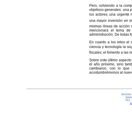
Pero, volviendo a la comp
objetivos generales: una p
los actores; una urgente 
una mayor inversión en inf
mismas líneas de acción s
mencionara el tema de 
administración. De todas 
En cuanto a los retos el d
ciencia y tecnología la s
fiscales; el fomento a las 
Sobre este último aspecto
el año próximo, sino tamb
cambiaron, con lo que l
acostumbrémonos al nuevo
Instituto
Semin
TEL:
w