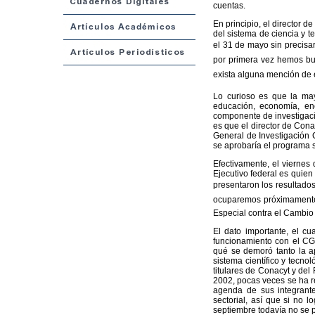
cuentas.
En principio, el director 
del sistema de ciencia y t
el 31 de mayo sin precisa
por primera vez hemos b
exista alguna mención de e
Lo curioso es que la ma
educación, economía, en
componente de investigació
es que el director de Cona
General de Investigación 
se aprobaría el programa s
Efectivamente, el viernes
Ejecutivo federal es quien
presentaron los resultados
ocuparemos próximamentey
Especial contra el Cambio 
El dato importante, el cu
funcionamiento con el CGI
qué se demoró tanto la a
sistema científico y tecnol
titulares de Conacyt y del
2002, pocas veces se ha re
agenda de sus integrante
sectorial, así que si no 
septiembre todavía no se 