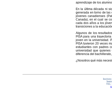
aprendizaje de los alumno
En la última década ni s
generada en torno de las 
jóvenes canadienses (Pat
Canada), en el cual se co
cada dos años a los jóve
transiciones a la educación
Algunos de los resultados
PISA para una trayectoria
joven en la universidad. P
PISA tuvieron 20 veces más
estudiantes con padres co
universidad que quienes e
diferencia del bachillerat
¿Nosotros qué más necesi
Instituto
Semin
TEL:
w