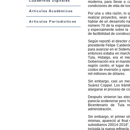
moderna, para llevar a c
condiciones de vida de lo
Por una u otra razón, lo
realizar proyectos, sean 
hablar de un desarrollo na
número 70 de la expropiac
y especialmente sobre la
de factibilidad de construc
Según reportó el director d
presidente Felipe Calderón
para avanzar en el Sistema
entonces estaba en marcha 
Tula, Hidalgo, era el mej
Gobernación era el mandata
región centro, el lugar d
costos de inversión y opera
mil millones de dólares.
Sin embargo, casi un mes
Suárez Coppel. Los trámit
alargarse el proceso de c
Después vinieron las elec
parecía sostenerse pero ha
Bicentenario de Tula n
administración.
Sin embargo, el primer sín
mismas, apareció al fina
subsidiarios 20014-2018”, 
incluida la nueva refinería.