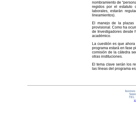
nombramiento de “personal
regidos por el estatuto
laborales, estarán regula
lineamientos).
El manejo de la plazas 
provisional. Como ha ocur
de Investigadores desde 
académico.
La cuestión es que ahora 
programa estará en fase p
comisión de la cátedra se
otras instituciones.
El tema clave serán los re
las líneas del programa es
Instituto
Semin
TEL:
w