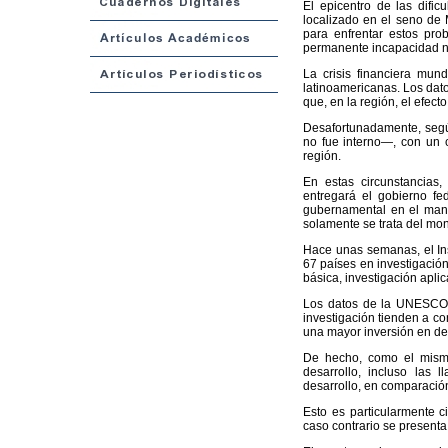
El epicentro de las dific
localizado en el seno de 
para enfrentar estos pro
permanente incapacidad na
La crisis financiera mun
latinoamericanas. Los dat
que, en la región, el efect
Desafortunadamente, según
no fue interno—, con un c
región.
En estas circunstancias,
entregará el gobierno fe
gubernamental en el manej
solamente se trata del mon
Hace unas semanas, el Ins
67 países en investigación 
básica, investigación apli
Los datos de la UNESCO c
investigación tienden a co
una mayor inversión en de
De hecho, como el mismo 
desarrollo, incluso las
desarrollo, en comparación
Esto es particularmente c
caso contrario se presenta