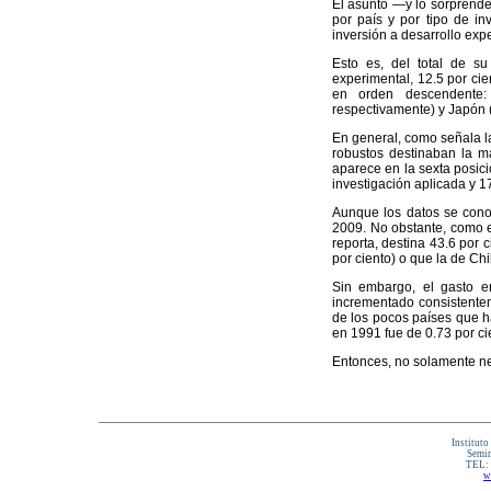
El asunto —y lo sorprende
por país y por tipo de i
inversión a desarrollo exp
Esto es, del total de su
experimental, 12.5 por cie
en orden descendente: 
respectivamente) y Japón (
En general, como señala l
robustos destinaban la m
aparece en la sexta posici
investigación aplicada y 1
Aunque los datos se conoc
2009. No obstante, como e
reporta, destina 43.6 por 
por ciento) o que la de Chil
Sin embargo, el gasto e
incrementado consistente
de los pocos países que h
en 1991 fue de 0.73 por cie
Entonces, no solamente ne
Instituto
Semin
TEL:
w