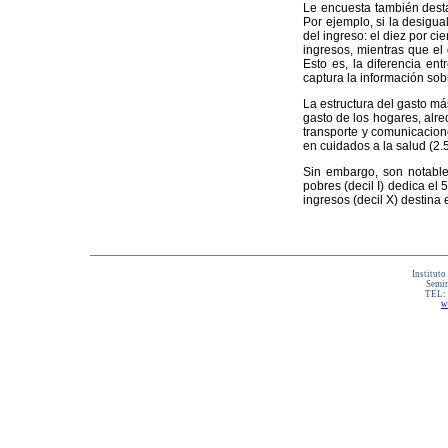
Le encuesta también destac
Por ejemplo, si la desigu
del ingreso: el diez por ci
ingresos, mientras que el 
Esto es, la diferencia en
captura la información sob
La estructura del gasto m
gasto de los hogares, alre
transporte y comunicacione
en cuidados a la salud (2.5
Sin embargo, son notable
pobres (decil I) dedica el
ingresos (decil X) destina 
Instituto
Semin
TEL:
w