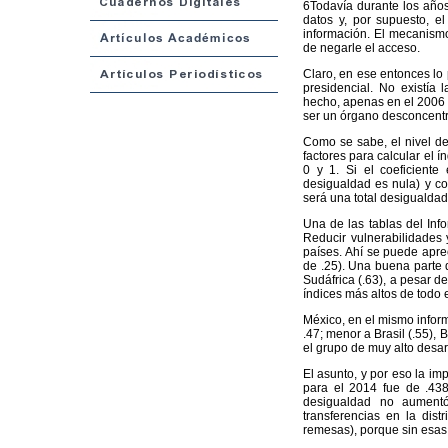
6Todavía durante los años 
datos y, por supuesto, el
información. El mecanismo 
de negarle el acceso.
Claro, en ese entonces lo 
presidencial. No existía
hecho, apenas en el 2006 el
ser un órgano desconcentra
Como se sabe, el nivel de
factores para calcular el 
0 y 1. Si el coeficiente
desigualdad es nula) y co
será una total desigualdad
Una de las tablas del In
Reducir vulnerabilidades y
países. Ahí se puede apre
de .25). Una buena parte d
Sudáfrica (.63), a pesar 
índices más altos de todo e
México, en el mismo infor
.47; menor a Brasil (.55), 
el grupo de muy alto desa
El asunto, y por eso la im
para el 2014 fue de .438
desigualdad no aumentó
transferencias en la dis
remesas), porque sin esas t