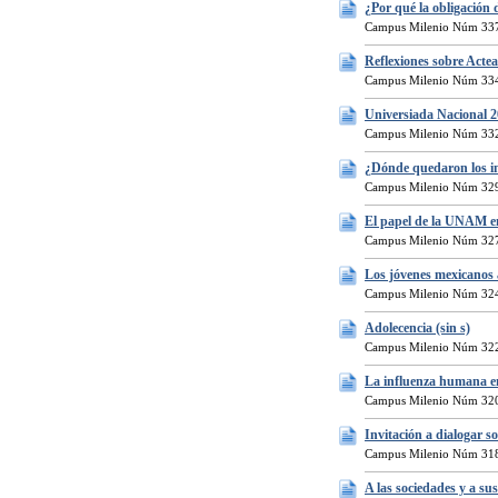
¿Por qué la obligación 
Campus Milenio Núm 337
Reflexiones sobre Actea
Campus Milenio Núm 334
Universiada Nacional 2
Campus Milenio Núm 332
¿Dónde quedaron los in
Campus Milenio Núm 329
El papel de la UNAM en
Campus Milenio Núm 327
Los jóvenes mexicanos an
Campus Milenio Núm 324
Adolecencia (sin s)
Campus Milenio Núm 322
La influenza humana en
Campus Milenio Núm 320
Invitación a dialogar s
Campus Milenio Núm 318
A las sociedades y a su