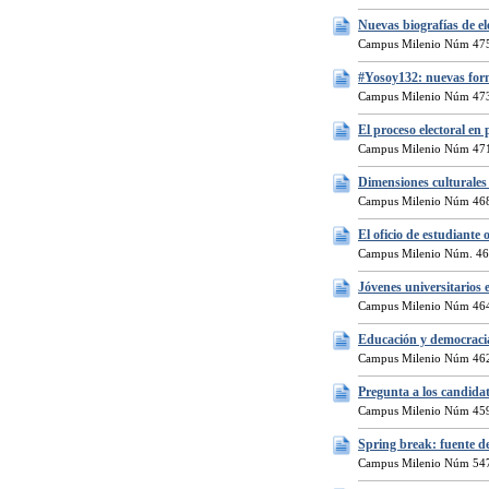
Nuevas biografías de el
Campus Milenio Núm 475
#Yosoy132: nuevas form
Campus Milenio Núm 473
El proceso electoral en 
Campus Milenio Núm 471
Dimensiones culturales y
Campus Milenio Núm 468
El oficio de estudiante
Campus Milenio Núm. 46
Jóvenes universitarios 
Campus Milenio Núm 464
Educación y democraci
Campus Milenio Núm 462
Pregunta a los candidat
Campus Milenio Núm 459
Spring break: fuente de
Campus Milenio Núm 547