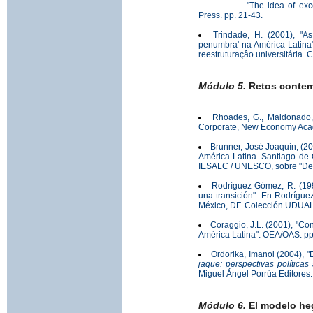
---------------- "The idea of e
Press. pp. 21-43.
Trindade, H. (2001), "A
penumbra' na América Latina" 
reestruturaçâo universitária.
Módulo 5.
Retos contem
Rhoades, G., Maldonado, 
Corporate, New Economy Acad
Brunner, José Joaquín, (2
América Latina. Santiago de 
IESALC / UNESCO, sobre "Dema
Rodríguez Gómez, R. (199
una transición". En Rodrígue
México, DF. Colección UDUAL
Coraggio, J.L. (2001), "Con
América Latina". OEA/OAS. pp
Ordorika, Imanol (2004), 
jaque: perspectivas política
Miguel Ángel Porrúa Editores.
Módulo 6.
El modelo heg