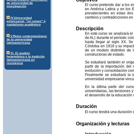
de universidad de
El curso pretende dar a los e
investigación
en América Latina y en los E
prevalecientes en estas dos
cambios y contradicciones en 
IV.Universidad
empresarial, "en ruinas" ó
capitalismo académico
Descripción
En este curso se analizará el
V.Retos contemporáneos
de AL) durante el período co
de la universidad
hasta llegar al siglo XX. S
latinoamericana
Córdoba en 1918 y su impacto
de un modelo distintivo de 
VI. El modelo
constructoras de estado
.
hegemónico y la tradición
latinoamericana en
Se estudiará también el orig
resistencia
partir de la importación de
evolución y consolidación c
Finalmente se estudiará la 
universidad empresarial vinc
En la última parte del curs
universitarias, las tensiones 
el desarrollo de la educación 
Duración
El curso tendrá una duración 
Organización y lecturas
Introducción