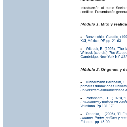
Introducción al curso Sociol
conflicto. Presentación genera
Módulo 1.
Mito y realid
Bonvecchio, Claudio, (199
XXI, México, DF, pp. 21-63.
Wittrock, B. (1993), "The 
Wittrock (coords.),
The Europea
Cambridge, New York NY USA, 
Módulo 2.
Orígenes y de
Tünnermann Bernheim, C. (1
primeras fundaciones univers
universidad latinoamericana an
Portantiero, J.C. (1978), "
Estudiantes y política en Amér
Veintiuno. Pp.131-171.
Ordorika, I. (2006), "El E
campus: Poder, política y a
Editores. pp. 45-99