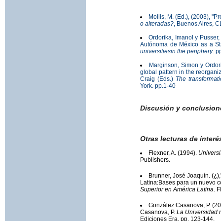
Mollis, M. (Ed.), (2003), "P
o alteradas?
, Buenos Aires, 
Ordorika, Imanol y Pusser
Autónoma de México as a Stat
universitiesin the periphery
. p
Marginson, Simon y Ordori
global pattern in the reorgan
Craig (Eds.)
The transformati
York. pp.1-40
Discusión y conclusion
Otras lecturas de interé
Flexner, A. (1994).
Universi
Publishers.
Brunner, José Joaquín. (¿)
Latina:Bases para un nuevo co
Superior en América Latina
. 
González Casanova, P. (20
Casanova, P.
La Universidad n
Ediciones Era. pp. 123-144.