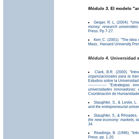
Módulo 3.
El modelo "am
Geiger, R. L. (2004). "Uni
money: research universitie
Press. Pp 7-27.
Kerr, C. (2001). "The idea 
Mass.: Harvard University Pre
Módulo 4.
Universidad e
Clark, B.R. (2000). "Int
organizacionales para la tra
Estudios sobre la Universidad
--------------- "Estrategia
universidades innovadoras: e
Coordinación de Humanidades,
Slaughter, S., & Leslie, L
and the entrepreneurial univer
Slaughter, S., & Rhoades, 
the new economy: markets, st
34.
Readings, B. (1996), "Int
Press. pp. 1-20.