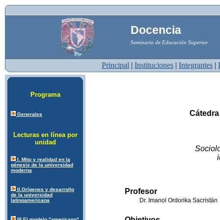
Docencia
Seminario de Educación Superior
Principal
|
Instituciones
|
Integrantes
|
Programa
Cátedra
Generales
Lecturas en línea por
unidad
Sociol
I. Mito y realidad en la
génesis de la universidad
moderna
II.Orígenes y desarrollo
Profesor
de la universidad
Dr. Imanol Ordorika Sacristán
latinoamericana
Objetivos
III.El modelo "americano"