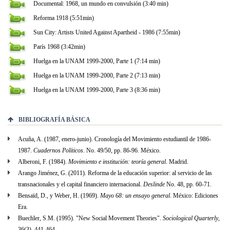
Documental: 1968, un mundo en convulsión (3:40 min)
Reforma 1918 (5:51min)
Sun City: Artists United Against Apartheid - 1986 (7:55min)
París 1968 (3:42min)
Huelga en la UNAM 1999-2000, Parte 1 (7:14 min)
Huelga en la UNAM 1999-2000, Parte 2 (7:13 min)
Huelga en la UNAM 1999-2000, Parte 3 (8:36 min)
BIBLIOGRAFÍA BÁSICA
Acuña, A. (1987, enero-junio). Cronología del Movimiento estudiantil de 1986-
1987.
Cuadernos Políticos
. No. 49/50, pp. 86-96. México.
Alberoni, F. (1984).
Movimiento e institución: teoría general
. Madrid.
Arango Jiménez, G. (2011). Reforma de la educación superior: al servicio de las
transnacionales y el capital financiero internacional.
Deslinde
No. 48, pp. 60-71.
Bensaïd, D., y Weber, H. (1969).
Mayo 68: un ensayo general
. México: Ediciones
Era.
Buechler, S.M. (1995). "New Social Movement Theories".
Sociological Quarterly
,
36(3), 441-464.