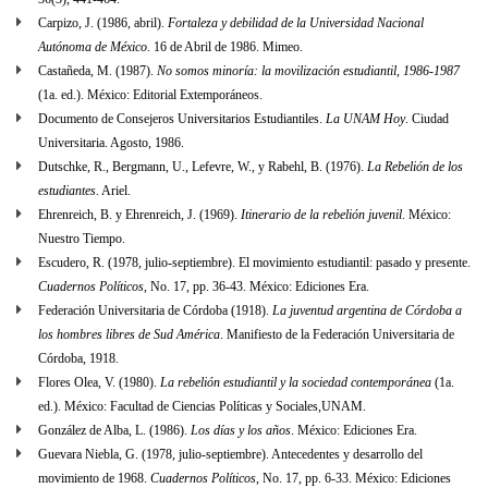
Carpizo, J. (1986, abril).
Fortaleza y debilidad de la Universidad Nacional
Autónoma de México
. 16 de Abril de 1986. Mimeo.
Castañeda, M. (1987).
No somos minoría: la movilización estudiantil, 1986-1987
(1a. ed.). México: Editorial Extemporáneos.
Documento de Consejeros Universitarios Estudiantiles.
La UNAM Hoy
. Ciudad
Universitaria. Agosto, 1986.
Dutschke, R., Bergmann, U., Lefevre, W., y Rabehl, B. (1976).
La Rebelión de los
estudiantes
. Ariel.
Ehrenreich, B. y Ehrenreich, J. (1969).
Itinerario de la rebelión juvenil
. México:
Nuestro Tiempo.
Escudero, R. (1978, julio-septiembre). El movimiento estudiantil: pasado y presente.
Cuadernos Políticos
, No. 17, pp. 36-43. México: Ediciones Era.
Federación Universitaria de Córdoba (1918).
La juventud argentina de Córdoba a
los hombres libres de Sud América
. Manifiesto de la Federación Universitaria de
Córdoba, 1918.
Flores Olea, V. (1980).
La rebelión estudiantil y la sociedad contemporánea
(1a.
ed.). México: Facultad de Ciencias Políticas y Sociales,UNAM.
González de Alba, L. (1986).
Los días y los años
. México: Ediciones Era.
Guevara Niebla, G. (1978, julio-septiembre). Antecedentes y desarrollo del
movimiento de 1968.
Cuadernos Políticos
, No. 17, pp. 6-33. México: Ediciones