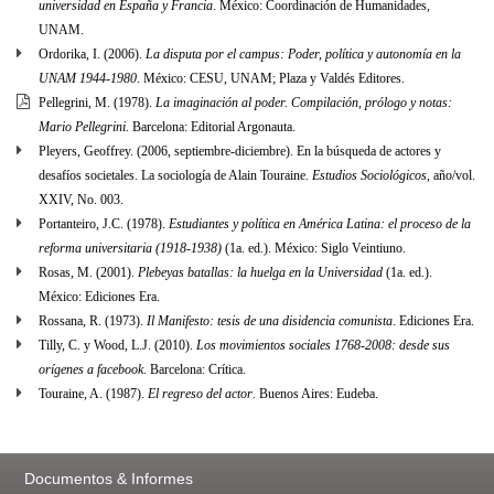
universidad en España y Francia
. México: Coordinación de Humanidades,
UNAM.
Ordorika, I. (2006).
La disputa por el campus: Poder, política y autonomía en la
UNAM 1944-1980
. México: CESU, UNAM; Plaza y Valdés Editores.
Pellegrini, M. (1978).
La imaginación al poder. Compilación, prólogo y notas:
Mario Pellegrini.
Barcelona: Editorial Argonauta.
Pleyers, Geoffrey. (2006, septiembre-diciembre). En la búsqueda de actores y
desafíos societales. La sociología de Alain Touraine.
Estudios Sociológicos
, año/vol.
XXIV, No. 003.
Portanteiro, J.C. (1978).
Estudiantes y política en América Latina: el proceso de la
reforma universitaria (1918-1938)
(1a. ed.). México: Siglo Veintiuno.
Rosas, M. (2001).
Plebeyas batallas: la huelga en la Universidad
(1a. ed.).
México: Ediciones Era.
Rossana, R. (1973).
Il Manifesto: tesis de una disidencia comunista
. Ediciones Era.
Tilly, C. y Wood, L.J. (2010).
Los movimientos sociales 1768-2008: desde sus
orígenes a facebook
. Barcelona: Crítica.
Touraine, A. (1987).
El regreso del actor
. Buenos Aires: Eudeba.
Documentos & Informes