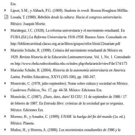
Era.
Lipset, S.M., y Altbach, P.G. (1969).
Students in revolt
. Boston:Houghton Mifflin.
Losada, T. (1988).
Rebelión desde la cultura: Hacia el congreso universitario
.
México: Joaquín Mortiz.
Mariátegui, J.C. (1928). La reforma universitaria y el movimiento estudiantil. En
FUBA (Ed.)
La Reforma Universitaria 1918-1958
. Buenos Aires. Consultado en
http://bibliotecavirtual.clacso.org.ar/ar/libros/grupos/reforAboit/22mariate.pdf
Marsiske Schulte, R. (1998). Crónica del movimiento estudiantil de México en
1929.
Revista Historia de la Educación Latinoamericana
. Vol. 1, No. 1. Consultado
en http://www.rhela.rudecolombia.edu.co/index.php/rhela/article/viewFile/174/175
Marsiske Schulte, R. (2004).
Historia de la autonomía universitaria en America
Latina
. Perfiles Educativos, XXVI (105-106), pp. 160-167.
Monsiváis, C. (1978, julio-septiembre). Notas sobre cultura y sociedad en México.
Cuadernos Políticos
, No. 17, pp. 44-58. México: Ediciones Era.
Monsiváis, C. (1987). ¡Duro, duro, duro! El CEU: 11 de septiembre de 1986 / 17
de febrero de 1987. En
Entrada libre: crónicas de la sociedad que se organiza
.
México: Ediciones Era.
Moreno, H., y Amador, C. (1999).
UNAM: la huelga del fin del mundo
(1a. ed.).
México: Planeta.
Muñoz, H., y Herrera, A. (1988).
Los movimientos estudiantiles de 1986 y la