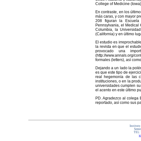
College of Medicine (Iowa)
En contraste, en los últim
más caras, y con mayor pr
208 figuran la Escuela
Pennsylvania, el Medical 
Columbia, la Universidad
(California) y en último l
El estudio es irreprochab
la revista en que el estud
provocado una impor
(http://www.annals.org/co
formales (letters), así co
Dejando a un lado la polém
es que este tipo de ejercic
real hegemonía de las cl
instituciones, o en la pro
universidades cumplen su 
el acento en este último p
PD. Agradezco al colega Br
reportado, así como sus pa
Instituto
Semin
TEL:
w