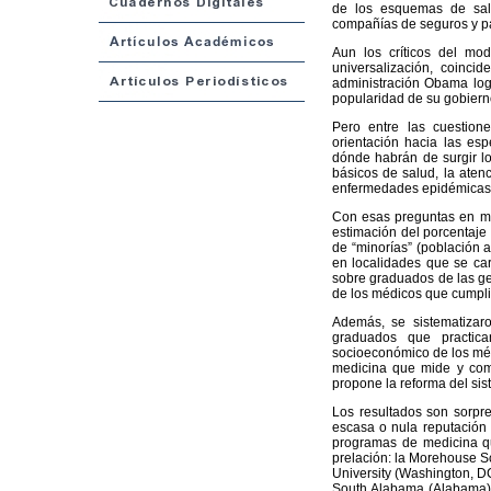
de los esquemas de salu
compañías de seguros y pa
Aun los críticos del mod
universalización, coinci
administración Obama logr
popularidad de su gobiern
Pero entre las cuestion
orientación hacia las es
dónde habrán de surgir lo
básicos de salud, la atenc
enfermedades epidémicas,
Con esas preguntas en men
estimación del porcentaje
de “minorías” (población 
en localidades que se car
sobre graduados de las g
de los médicos que cumpli
Además, se sistematizar
graduados que practican
socioeconómico de los méd
medicina que mide y comp
propone la reforma del sis
Los resultados son sorpre
escasa o nula reputación 
programas de medicina qu
prelación: la Morehouse S
University (Washington, DC)
South Alabama (Alabama), 