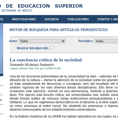
MOTOR DE BÚSQUEDA PARA ARTÍCULOS PERIODÍSTICOS
Autor
Periódico
Mostrar Introducción
La conciencia crítica de la sociedad
Armando Alcántara Santuario
Campus Milenio Núm 343, pp.14 [2009-10-29]
Una de las funciones primordiales de la universidad ha sido —además de la
difusión de la cultura— llamar la atención de la sociedad sobre los grand
se trata simplemente de denuncias o consignas, sino del resultado del 
análisis riguroso de los más diversos temas disciplinarios. Ello tiene c
ocasiones este ejercicio, normal en una democracia, molesta a quiene
tipos. Por ejercer esta función crítica, las universidades han sufrido va
desde formas sutiles de censura, hasta restricciones presupuestarias y 
militares. Lo que en regímenes democráticos es el derecho a la libre expres
ve como amenaza al orden social. No obstante las amenazas o represali
derecho irrenunciable de los establecimientos universitarios.
En la historia moderna de la UNAM ha habido episodios en los cuales su de