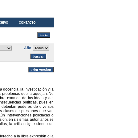
Año
 docencia, la investigación y la
es problemas que la aquejan. No
libre examen de las ideas y del
onsecuencias políticas, pues en
s detentan poderes de diversos
rias clases de presiones que van
aún intervenciones policiacas o
ión, en sistemas autoritarios se
as, la crítica sigue siendo un
recho a la libre expresión o la