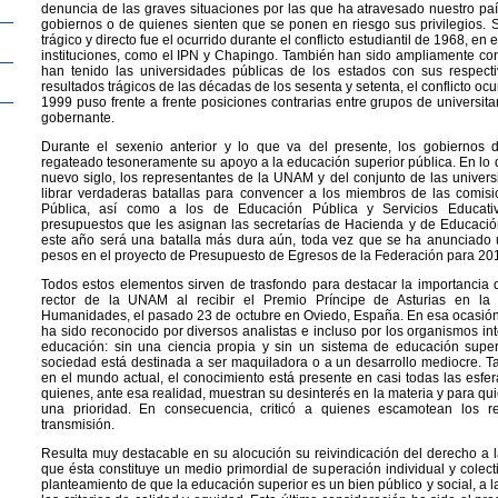
denuncia de las graves situaciones por las que ha atravesado nuestro pa
gobiernos o de quienes sienten que se ponen en riesgo sus privilegios. 
trágico y directo fue el ocurrido durante el conflicto estudiantil de 1968, en 
instituciones, como el IPN y Chapingo. También han sido ampliamente co
han tenido las universidades públicas de los estados con sus respect
resultados trágicos de las décadas de los sesenta y setenta, el conflicto oc
1999 puso frente a frente posiciones contrarias entre grupos de universitar
gobernante.
Durante el sexenio anterior y lo que va del presente, los gobiernos d
regateado tesoneramente su apoyo a la educación superior pública. En lo 
nuevo siglo, los representantes de la UNAM y del conjunto de las univer
librar verdaderas batallas para convencer a los miembros de las comi
Pública, así como a los de Educación Pública y Servicios Educati
presupuestos que les asignan las secretarías de Hacienda y de Educació
este año será una batalla más dura aún, toda vez que se ha anunciado u
pesos en el proyecto de Presupuesto de Egresos de la Federación para 20
Todos estos elementos sirven de trasfondo para destacar la importancia 
rector de la UNAM al recibir el Premio Príncipe de Asturias en la
Humanidades, el pasado 23 de octubre en Oviedo, España. En esa ocasión,
ha sido reconocido por diversos analistas e incluso por los organismos in
educación: sin una ciencia propia y sin un sistema de educación super
sociedad está destinada a ser maquiladora o a un desarrollo mediocre. 
en el mundo actual, el conocimiento está presente en casi todas las esferas
quienes, ante esa realidad, muestran su desinterés en la materia y para qu
una prioridad. En consecuencia, criticó a quienes escamotean los r
transmisión.
Resulta muy destacable en su alocución su reivindicación del derecho a l
que ésta constituye un medio primordial de superación individual y colec
planteamiento de que la educación superior es un bien público y social, a 