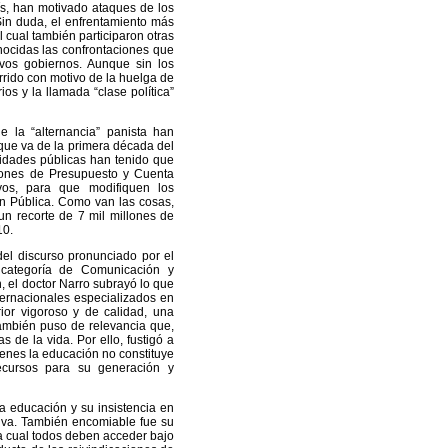
ís, han motivado ataques de los
Sin duda, el enfrentamiento más
el cual también participaron otras
nocidas las confrontaciones que
ivos gobiernos. Aunque sin los
urrido con motivo de la huelga de
ios y la llamada “clase política”
e la “alternancia” panista han
que va de la primera década del
sidades públicas han tenido que
siones de Presupuesto y Cuenta
vos, para que modifiquen los
n Pública. Como van las cosas,
n recorte de 7 mil millones de
10.
del discurso pronunciado por el
 categoría de Comunicación y
 el doctor Narro subrayó lo que
ternacionales especializados en
ior vigoroso y de calidad, una
También puso de relevancia que,
 de la vida. Por ello, fustigó a
ienes la educación no constituye
ecursos para su generación y
a educación y su insistencia en
tiva. También encomiable fue su
la cual todos deben acceder bajo