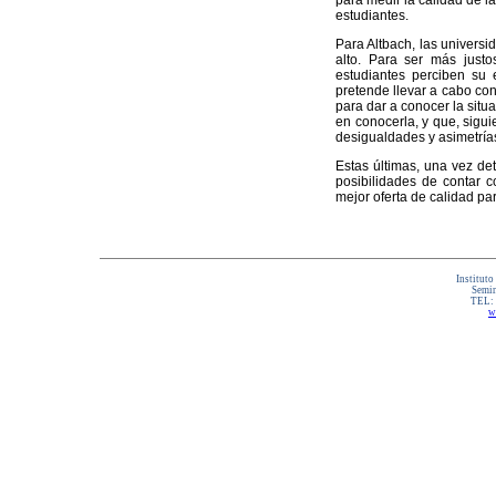
para medir la calidad de l
estudiantes.
Para Altbach, las universi
alto. Para ser más just
estudiantes perciben su 
pretende llevar a cabo con
para dar a conocer la situ
en conocerla, y que, sigui
desigualdades y asimetría
Estas últimas, una vez det
posibilidades de contar c
mejor oferta de calidad pa
Instituto
Semin
TEL:
w