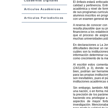
El énfasis estará enfocado 
calidad y pertinencia. Ent
académica y nivel de forma
de sus programas curricula
alumnos inscritos en prog
con un examen general de 
A reserva de conocer con 
resulta plausible que su p
financieros a los estableci
que el proceso de asigna
muchas universidades públ
En declaraciones a La Jorn
dificultades decrear un r
cuáles son la institucion
información determinar cuá
como crecimiento de la ma
Al escribir estos coment
(24/11/05, p. 3), donde. 
bien, podrían ser herrami
para las propias instituci
son inevitables, pues el p
instituciones académicas 
Sin embargo, también Al
una nación, o en forma más
la precisión de los paráme
haciendo era privilegiar 
aspectos de mayor fort
investigación. Mencionab